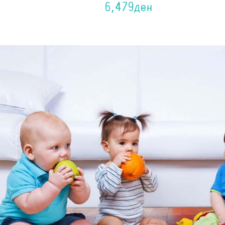
6,479
ден