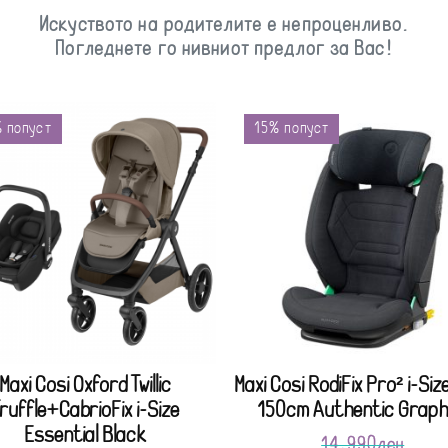
Искуството на родителите е непроценливо.
Погледнете го нивниот предлог за Вас!
 попуст
15% попуст
Maxi Cosi Oxford Twillic
Maxi Cosi RodiFix Pro² i-Siz
ruffle+CabrioFix i-Size
150cm Authentic Graph
Essential Black
14,990
ден