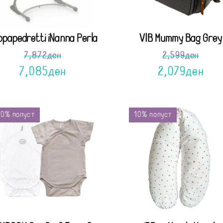
ppapedretti iNanna Perla
VIB Mummy Bag Grey
7,872
ден
2,599
ден
7,085
ден
2,079
ден
0% попуст
10% попуст