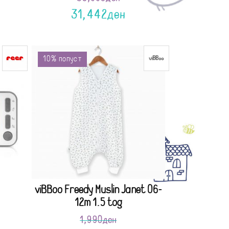
31,442
ден
10% попуст
viBBoo Freedy Muslin Janet 06-
12m 1.5 tog
1,990
ден