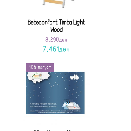
Bebeconfort Timba Light
Wood
8,290
ден
7,461
ден
10% попуст