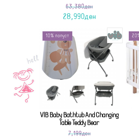
63,380
ден
28,990
ден
10% попуст
20%
VIB Baby Bathtub And Changing
Table Teddy Bear
7,199
ден