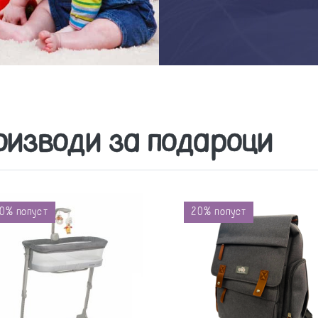
оизводи за подароци
0% попуст
20% попуст