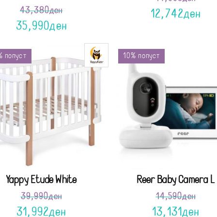
43,380
ден
12,742
ден
35,990
ден
 попуст
10% попуст
Yappy Etude White
Reer Baby Camera L
39,990
ден
14,590
ден
31,992
ден
13,131
ден