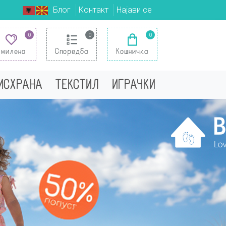
Блог
Контакт
Најави се
0
0
0
Омилено
Споредба
Кошничка
 ИСХРАНА
ТЕКСТИЛ
ИГРАЧКИ