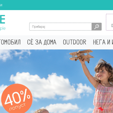
ци
Search for:
ТОМОБИЛ
СÈ ЗА ДОМА
OUTDOOR
НЕГА И