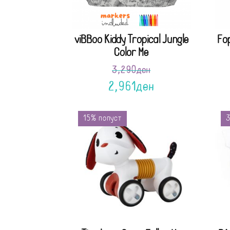
viBBoo Kiddy Tropical Jungle
Fo
Color Me
3,290
ден
2,961
ден
15% попуст
3