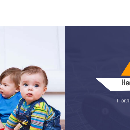
Не
Погл