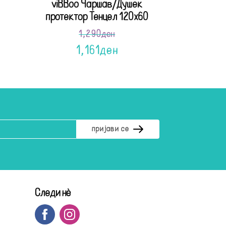
viBBoo Чаршав/Душек
протектор Тенцел 120х60
1,290
ден
1,161
ден
Следи нè