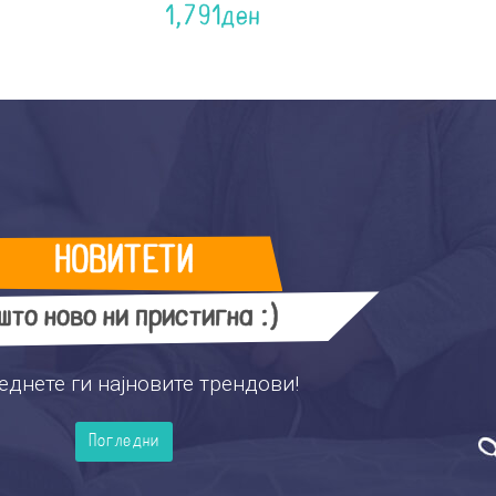
1,791
ден
НОВИТЕТИ
што ново ни пристигна :)
еднете ги најновите трендови!
Погледни