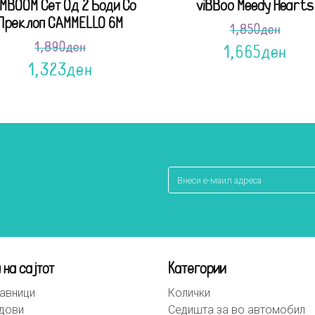
MBOOM Сет Од 2 Боди Со
viBBoo Meedy Hearts
Преклоп CAMMELLO 6M
1,850
ден
1,890
ден
1,665
ден
1,323
ден
 на сајтот
Категории
авници
Колички
дови
Седишта за во автомобил