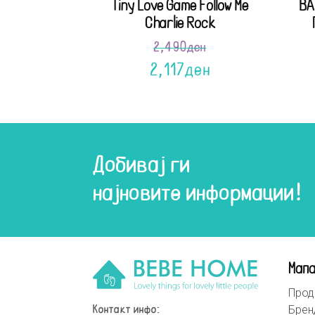
Tiny Love Game Follow Me
BA
Charlie Rock
2,490
ден
2,117
ден
Добивај ги
најновите информации!
Мапа
Прод
Брен
Контакт инфо: