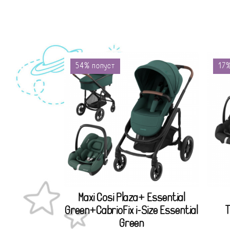
54% попуст
17%
Maxi Cosi Plaza+ Essential
Green+CabrioFix i-Size Essential
T
Green