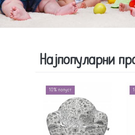
Најпопуларни пр
10% попуст
1