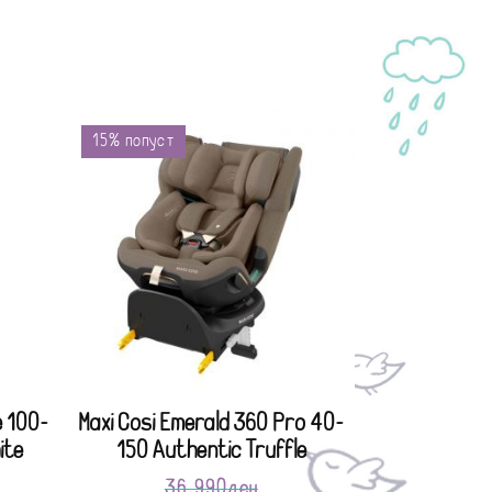
15% попуст
e 100-
Maxi Cosi Emerald 360 Pro 40-
ite
150 Authentic Truffle
36,990
ден