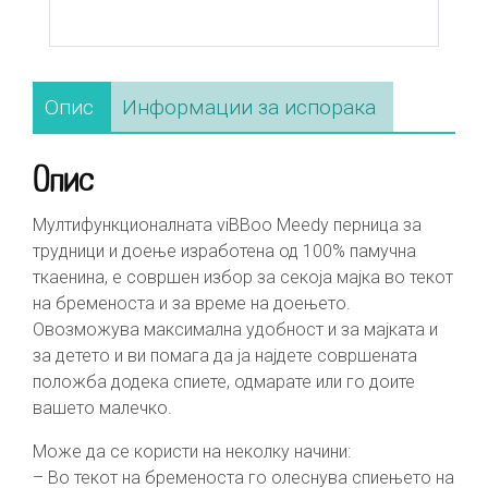
Опис
Информации за испорака
Опис
Мултифункционалната viBBoo Meedy перница за
трудници и доење изработена од 100% памучна
ткаенина, е совршен избор за секоја мајка во текот
на бременоста и за време на доењето.
Овозможува максимална удобност и за мајката и
за детето и ви помага да ја најдете совршената
положба додека спиете, одмарате или го доите
вашето малечко.
Може да се користи на неколку начини:
– Во текот на бременоста го олеснува спиењето на