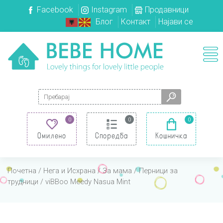
Facebook
Instagram
Продавници
Блог
Контакт
Најави се
Search for:
0
0
0
Омилено
Споредба
Кошничка
Почетна
/
Нега и Исхрана
/
За мама
/
Перници за
трудници
/ viBBoo Meedy Nasua Mint