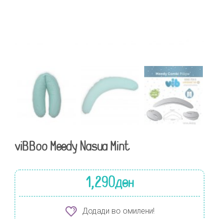
viBBoo Meedy Nasua Mint
1,290
ден
Додади во омилени!