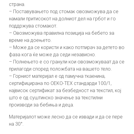
страна.
– Поставувањето под стомак овозможува да се
намали притисокот на долниот дел на грбот и го
поддржува стомакот.
– Овозможува правилна позиција на бебето за
време на доењето.
– Може да се користи и како потпирач за детето во
фаза кога ќе може да седи независно.
– Полнењето е со гранули кои овозможуваат да се
прилагоди според положбата на вашето тело.
– Горниот материјал е од памучна ткаенина,
сертифицирана по OEKO-TEX стандарди 100/1,
највисок сертификат за безбедност на текстил, кој
што е од суштинско значење за текстилни
производи за бебиња и деца.
Материјалот може лесно да се извади и да се пере
на 30°.