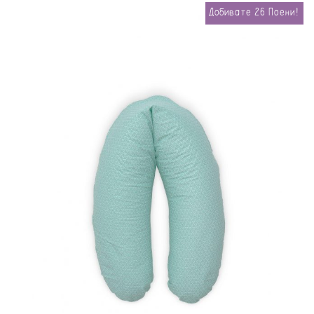
Добивате
26
Поени!