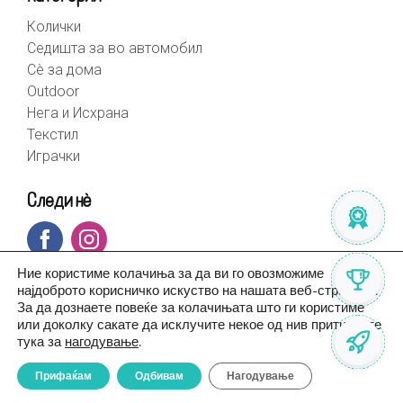
Колички
Седишта за во автомобил
Сè за дома
Outdoor
Нега и Исхрана
Текстил
Играчки
Следи нè
Ние користиме колачиња за да ви го овозможиме
најдоброто корисничко искуство на нашата веб-страница.
За да дознаете повеќе за колачињата што ги користиме
или доколку сакате да исклучите некое од нив притиснете
тука за
нагодување
.
Прифаќам
Одбивам
Нагодување
© BebeHome 2026 | Created by
Altius.mk