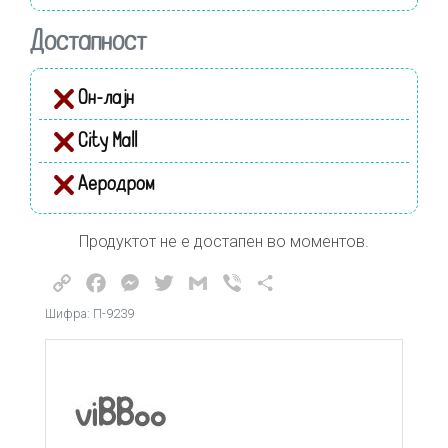
Достапност
Он-лајн
City Mall
Аеродром
Продуктот не е достапен во моментов.
Copy
Facebook
Messenger
Twitter
Gmail
Viber
Share
Link
Шифра: П-9239