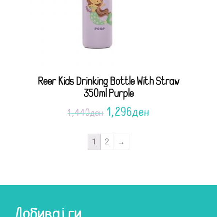
Reer Kids Drinking Bottle With Straw
350ml Purple
1,296
ден
1,440
ден
1
2
→
Добивај ги