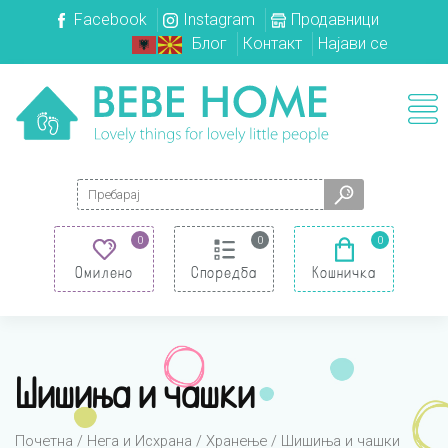
Facebook
Instagram
Продавници
Блог
Контакт
Најави се
Search for:
0
0
0
Омилено
Споредба
Кошничка
Шишиња и чашки
Почетна
/
Нега и Исхрана
/
Хранење
/ Шишиња и чашки