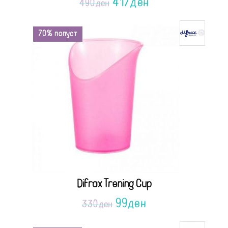
417
ден
490
ден
70% попуст
Difrax Trening Cup
99
ден
330
ден