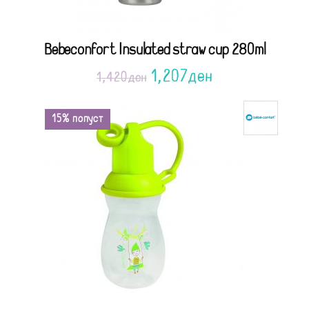
Bebeconfort Insulated straw cup 280ml
1,207
ден
1,420
ден
15% попуст