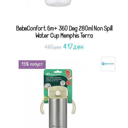
BebeConfort 6m+ 360 Deg 280ml Non Spill
Water Cup Memphis Terra
417
ден
490
ден
15% попуст