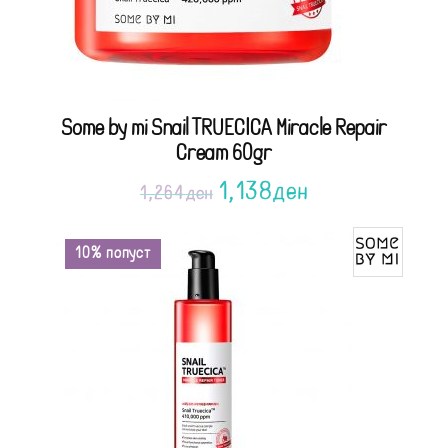
Some by mi Snail TRUECICA Miracle Repair
Cream 60gr
1,138
ден
1,264
ден
10% попуст