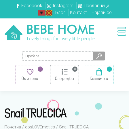
Facebook
Instagram
Продавници
Блог
Контакт
Најави се
Search for:
0
0
0
Омилено
Споредба
Кошничка
Snail TRUECICA
Почетна
/
cosLOVEmetics
/ Snail TRUECICA