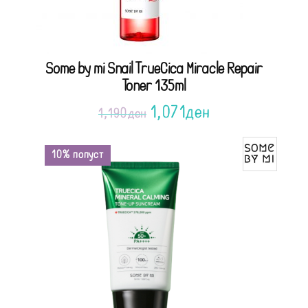
Some by mi Snail TrueCica Miracle Repair
Toner 135ml
1,071
ден
1,190
ден
10% попуст