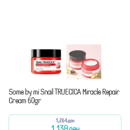
Some by mi Snail TRUECICA Miracle Repair
Cream 60gr
1,264
ден
1,138
ден