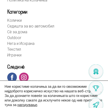
Политика на колачиња
Категории
Колички
Седишта за во автомобил
Сè за дома
Outdoor
Нега и Исхрана
Текстил
Играчки
Следи нè
Ние користиме колачиња за да ви го овозможиме
најдоброто корисничко искуство на нашата веб-страница.
За да дознаете повеќе за колачињата што ги користиме
или доколку сакате да исклучите некое од нив притиснете
тука за
нагодување
.