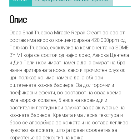
Опис
Оваа Snail Truecica Miracle Repair Cream во својот
состав има високо концентрирана 420,000ppm од
Полжав Truecica, ексклузивна компонента на SOME
BY MI која се состои од чајно дрво, Азиска Центела
и Див Пелин кои имаат намена да ја смират на брз
начин иритираната кожа, како и прочистен слуз од
црн полжав кој има намена да ја обнови
оштетената кожна бариера. За долгорочни и
поефикасни ефекти, во составот на оваа крема
има морски колаген, 5 вида на керамиди и
растителни пептиди кои служат за зајакнување на
кожната бариера. Кремата има лесна текстура и
брзо се апсорбира во кожата и не остава лепливо
чувство на кожата, што ја прави соодветна за
користење за секој тип на кожа.