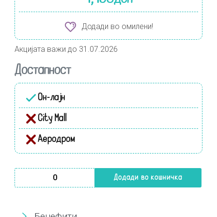
Додади во омилени!
Акцијата важи до 31.07.2026
Достапност
Он-лајн
City Mall
Аеродром
Some by mi Snail TRUECICA Miracle Repair Cream 60gr ко
Додади во кошничка
Бенефити