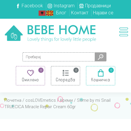
Facebook
Instagram
Продавници
Блог
Контакт
Најави се
Search for:
0
0
0
Омилено
Споредба
Кошничка
Почетна
/
cosLOVEmetics
/
Креми
/ Some by mi Snail
TRUECICA Miracle Repair Cream 60gr