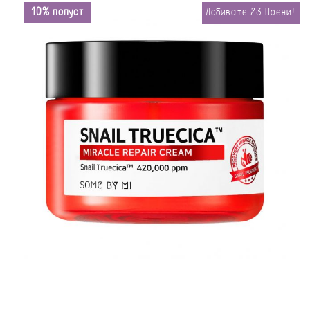
10% попуст
Добивате
23
Поени!