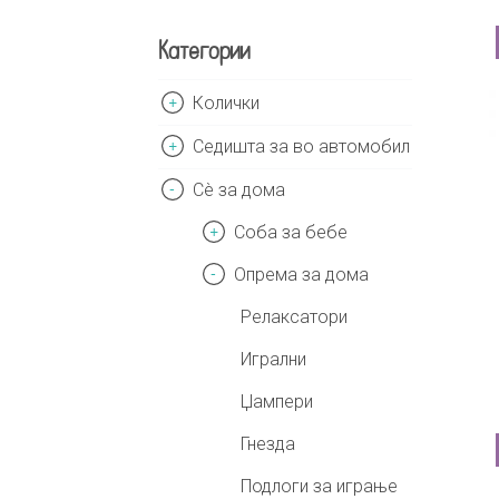
Категории
Колички
Седишта за во автомобил
Сè за дома
Соба за бебе
Опрема за дома
Релаксатори
Игрални
Џампери
Гнезда
Подлоги за играње