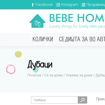
Facebook
Instagram
Продавни
КОЛИЧКИ
СЕДИШТА ЗА ВО АВ
Дубаци
Почетна
/
Сè за дома
/
Опрема за дома
/ Дуба
Search for:
Прик