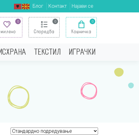
Блог
Контакт
Најави се
0
0
0
Омилено
Споредба
Кошничка
 ИСХРАНА
ТЕКСТИЛ
ИГРАЧКИ