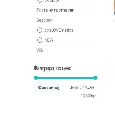
Outdoor
Листа на производи
Best buy
cosLOVEmetics
NEW
VIB
Филтрирај по цена
Филтрирај
Цена:
3,770ден
—
13,600ден