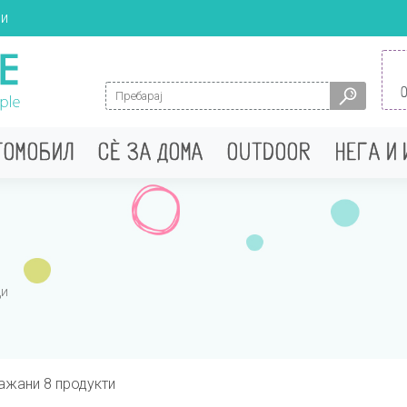
ци
Search for:
ТОМОБИЛ
СÈ ЗА ДОМА
OUTDOOR
НЕГА И
ци
ажани 8 продукти