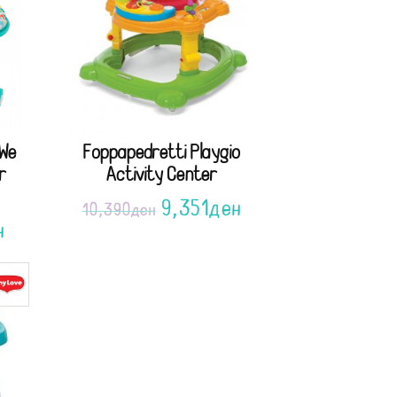
 We
Foppapedretti Playgio
r
Activity Center
9,351
ден
10,390
ден
н