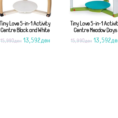
Tiny Love 5-in-1 Activity
Tiny Love 5-in-1 Activi
Centre Black and White
Centre Meadow Days
13,592
ден
13,592
де
15,990
ден
15,990
ден