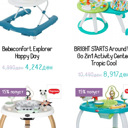
Bebeconfort Explorer
BRIGHT STARTS Around
Happy Day
Go 2in1 Activity Cente
Tropic Cool
4,242
ден
4,990
ден
8,917
де
10,490
ден
15% попуст
15% попуст