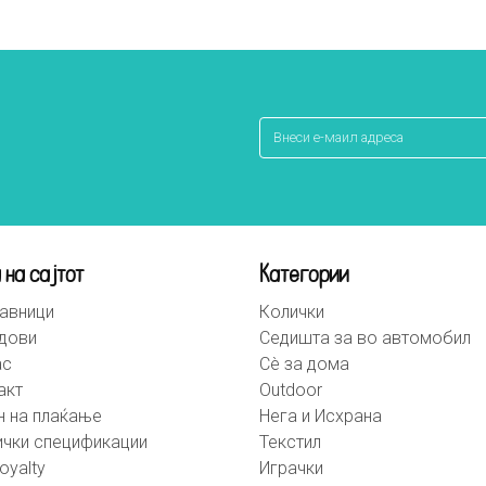
 на сајтот
Категории
авници
Колички
дови
Седишта за во автомобил
ас
Сè за дома
акт
Outdoor
н на плаќање
Нега и Исхрана
ички спецификации
Текстил
oyalty
Играчки