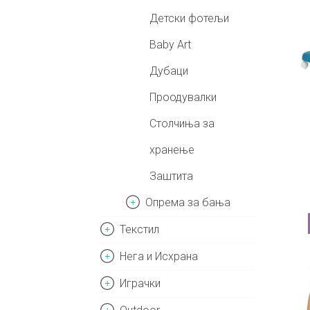
Детски фотељи
Baby Art
Дубаци
Проодувалки
Столчиња за
хранење
Заштита
Опрема за бања
Текстил
Нега и Исхрана
Играчки