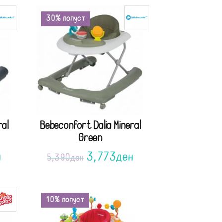
30% попуст
ral
Bebeconfort Dalia Mineral
Green
н
3,773
ден
5,390
ден
10% попуст