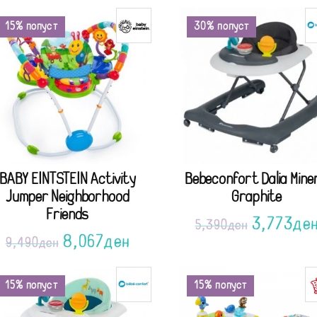
15% попуст
30% попуст
BABY EINTSTEIN Activity
Bebeconfort Dalia Mine
Jumper Neighborhood
Graphite
Friends
3,773
де
5,390
ден
8,067
ден
9,490
ден
15% попуст
15% попуст