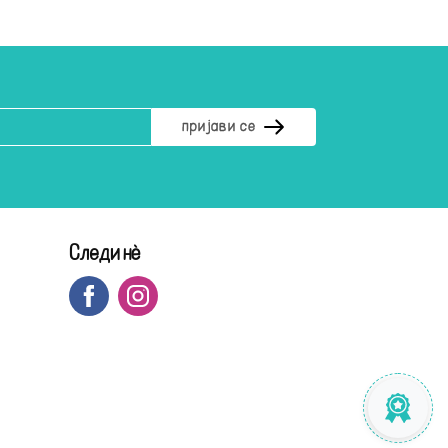
Следи нè