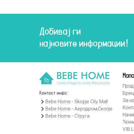
Добивај ги
најновите информации!
Мапа
Прод
Брен
Контакт инфо:
За н
Bebe Home - Skopje City Mall
Конт
Bebe Home - Аеродром,Скопје
Начи
Bebe Home - Струга
Техн
VIB L