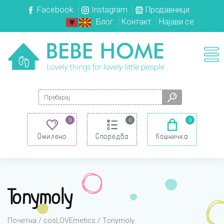
Facebook
Instagram
Продавници
Блог
Контакт
Најави се
Search for:
0
0
0
Омилено
Споредба
Кошничка
Tonymoly
Почетна
/
cosLOVEmetics
/ Tonymoly