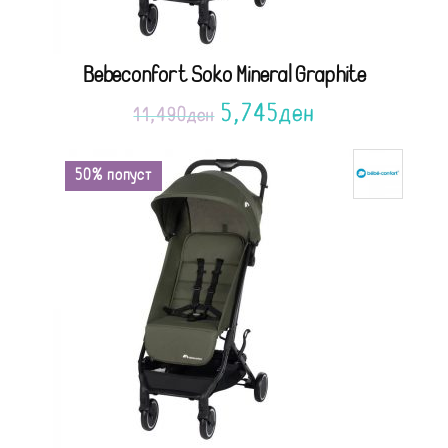
Bebeconfort Soko Mineral Graphite
5,745
ден
11,490
ден
50% попуст