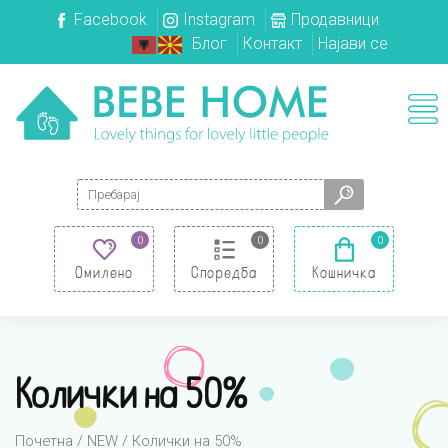
Facebook
Instagram
Продавници
Блог
Контакт
Најави се
Search for:
0
0
0
Омилено
Споредба
Кошничка
Колички на 50%
Почетна
/
NEW
/ Колички на 50%