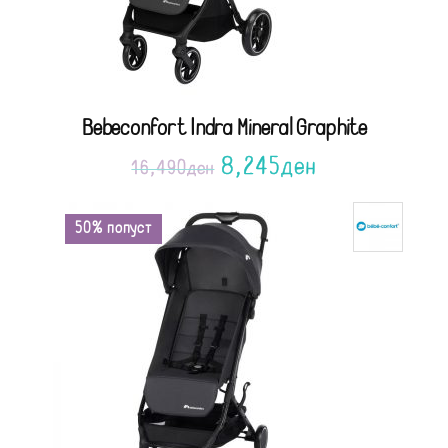
Bebeconfort Indra Mineral Graphite
8,245
ден
16,490
ден
50% попуст