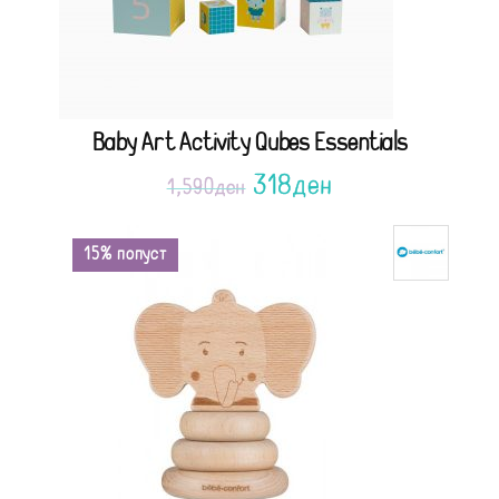
Baby Art Activity Qubes Essentials
318
ден
1,590
ден
15% попуст