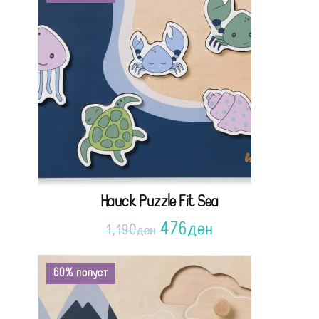
Hauck Puzzle Fit Sea
476
ден
1,190
ден
60% попуст