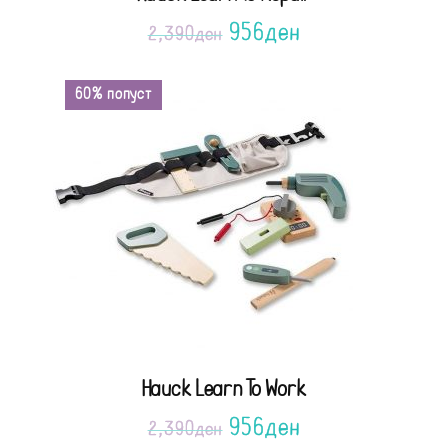
956
ден
2,390
ден
60% попуст
Hauck Learn To Work
956
ден
2,390
ден