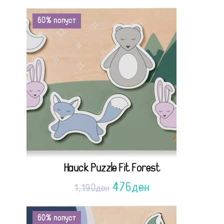
60% попуст
Hauck Puzzle Fit Forest
476
ден
1,190
ден
60% попуст