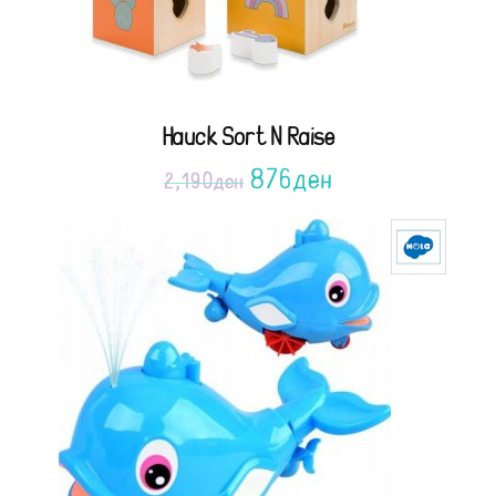
Hauck Sort N Raise
876
ден
2,190
ден