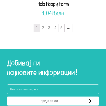
Hola Happy Farm
1,048
ден
1
2
3
4
5
→
Добивај ги
најновите информации!