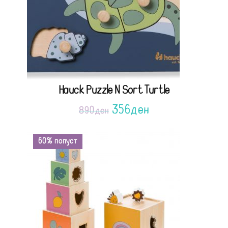
Hauck Puzzle N Sort Turtle
356
ден
890
ден
60% попуст