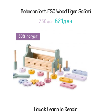
Bebeconfort FSC Wood Tiger Safari
621
ден
730
ден
60% попуст
Hauck Learn To Repair