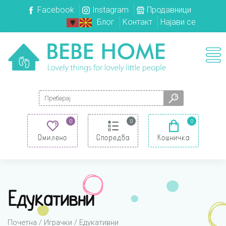
Facebook
Instagram
Продавници
Блог
Контакт
Најави се
Search for:
0
0
0
Омилено
Споредба
Кошничка
Едукативни
Почетна
/
Играчки
/ Едукативни