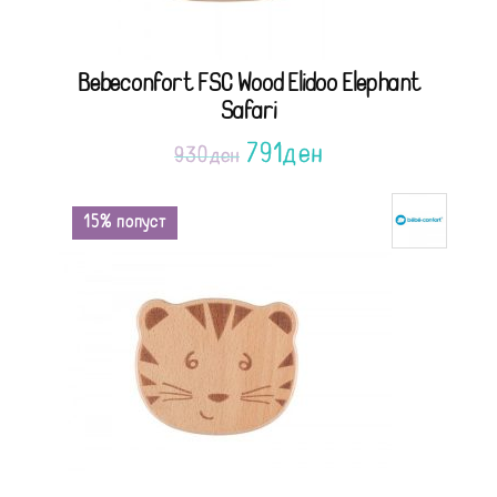
Bebeconfort FSC Wood Elidoo Elephant
Safari
791
ден
930
ден
15% попуст