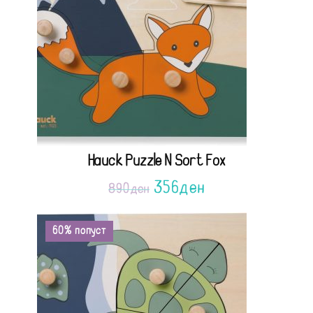
Hauck Puzzle N Sort Fox
356
ден
890
ден
60% попуст