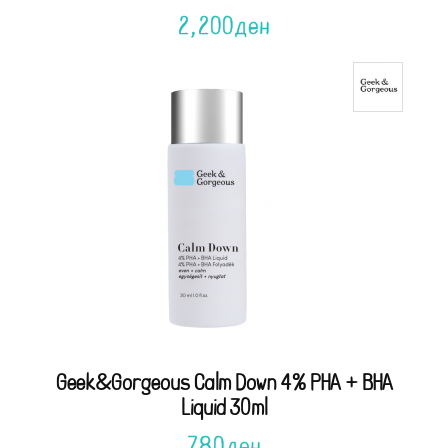
2,200
ден
Geek&Gorgeous Calm Down 4% PHA + BHA
Liquid 30ml
780
ден