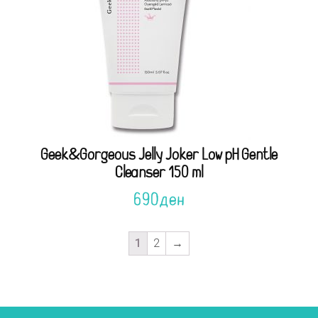
Geek&Gorgeous Jelly Joker Low pH Gentle
Cleanser 150 ml
690
ден
1
2
→