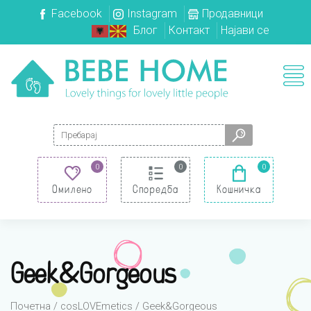
Facebook
Instagram
Продавници
Блог
Контакт
Најави се
Search for:
0
0
0
Омилено
Споредба
Кошничка
Geek&Gorgeous
Почетна
/
cosLOVEmetics
/ Geek&Gorgeous