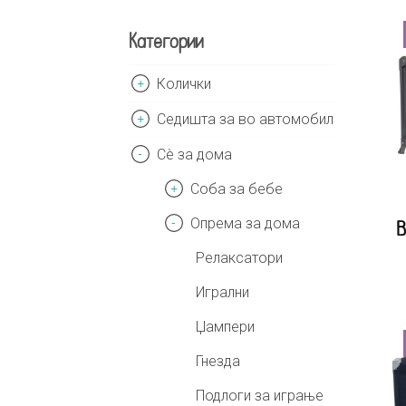
Категории
Колички
Седишта за во автомобил
Сè за дома
Соба за бебе
Опрема за дома
B
Релаксатори
Игрални
Џампери
Гнезда
Подлоги за играње