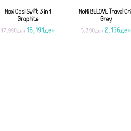
Maxi Cosi Swift 3 in 1
MoMi BELOVE Travel Cr
Graphite
Grey
16,191
ден
2,156
ден
17,990
ден
5,390
ден