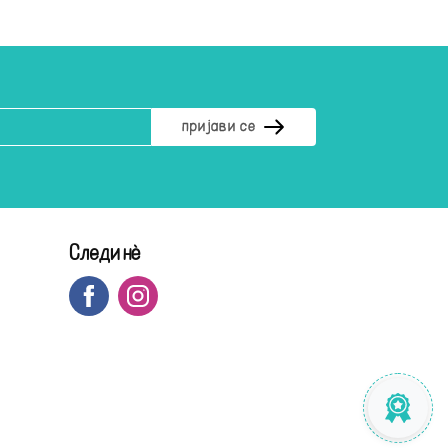
Следи нè