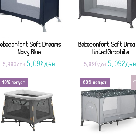
ebeconfort Soft Dreams
Bebeconfort Soft Dre
Navy Blue
Tinted Graphite
5,092
ден
5,092
де
5,990
ден
5,990
ден
10% попуст
60% попуст