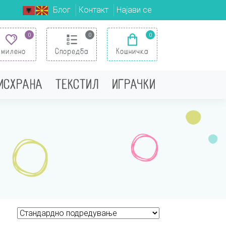
Блог
Контакт
Најави се
0
0
0
Омилено
Споредба
Кошничка
 ИСХРАНА
ТЕКСТИЛ
ИГРАЧКИ