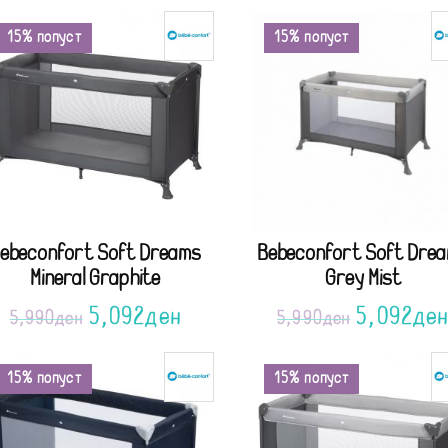
15% попуст
15% попуст
ebeconfort Soft Dreams
Bebeconfort Soft Dre
Mineral Graphite
Grey Mist
5,092
ден
5,092
де
5,990
ден
5,990
ден
15% попуст
15% попуст