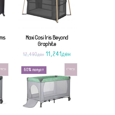
ams
Maxi Cosi Iris Beyond
Graphite
н
11,241
ден
12,490
ден
60% попуст