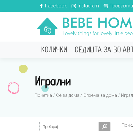
Facebook
Instagram
Продавни
КОЛИЧКИ
СЕДИШТА ЗА ВО АВ
Игрални
Почетна
/
Сè за дома
/
Опрема за дома
/ Игра
Search for:
Прик