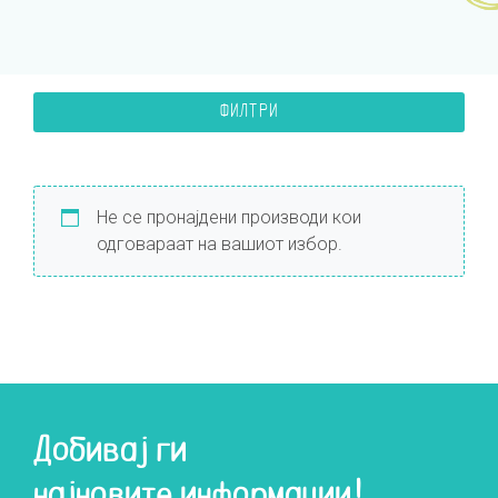
ФИЛТРИ
Не се пронајдени производи кои
одговараат на вашиот избор.
Добивај ги
најновите информации!