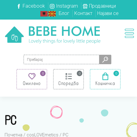
Facebook
Instagram
Продавници
Блог
Контакт
Најави се
Search for:
0
0
0
Омилено
Споредба
Кошничка
PC
Почетна
/
cosLOVEmetics
/ PC