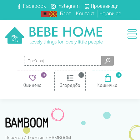
Facebook
Instagram
Продавници
Блог
Контакт
Најави се
Search for:
0
0
0
Омилено
Споредба
Кошничка
BAMBOOM
Почетна
/
Текстил
/ BAMBOOM