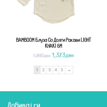
BAMBOOM Блуза Со Долги Ракави LIGHT
KHAKI 6M
1,323
ден
1,890
ден
1
2
3
4
5
→
Добивај ги