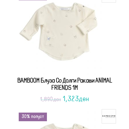
BAMBOOM Блуза Со Долги Ракави ANIMAL
FRIENDS 1M
1,323
ден
1,890
ден
30% попуст