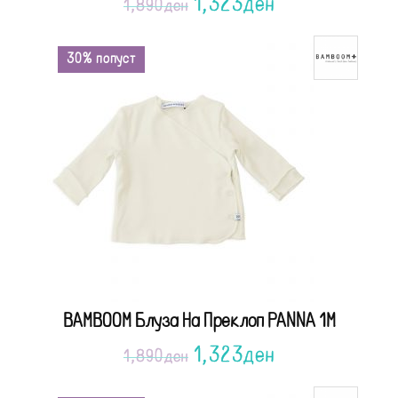
1,323
ден
1,890
ден
30% попуст
BAMBOOM Блуза На Преклоп PANNA 1M
1,323
ден
1,890
ден