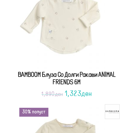
BAMBOOM Блуза Со Долги Ракави ANIMAL
FRIENDS 6M
1,323
ден
1,890
ден
30% попуст