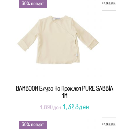
30% попуст
BAMBOOM Блуза На Преклоп PURE SABBIA
1M
1,323
ден
1,890
ден
30% попуст