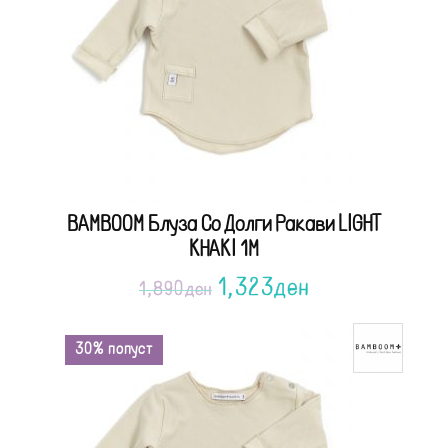
BAMBOOM Блуза Со Долги Ракави LIGHT
KHAKI 1M
1,323
ден
1,890
ден
30% попуст