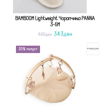
BAMBOOM Lightweight Чорапчиња PANNA
3-6M
343
ден
490
ден
30% попуст