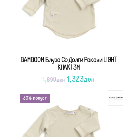
BAMBOOM Блуза Со Долги Ракави LIGHT
KHAKI 3M
1,323
ден
1,890
ден
30% попуст