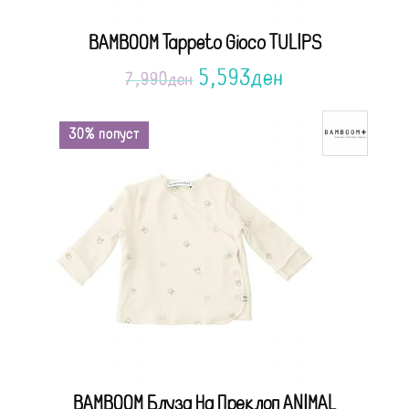
BAMBOOM Tappeto Gioco TULIPS
5,593
ден
7,990
ден
30% попуст
BAMBOOM Блуза На Преклоп ANIMAL