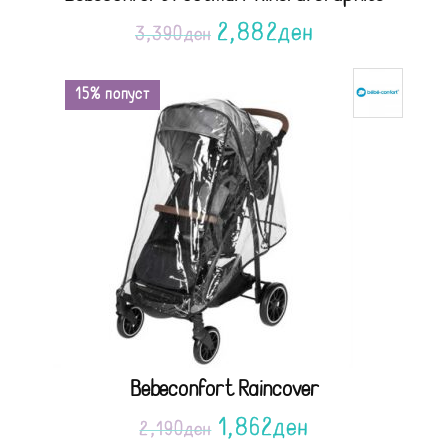
2,882
ден
3,390
ден
15% попуст
Bebeconfort Raincover
1,862
ден
2,190
ден