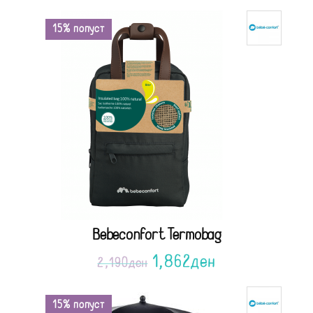
15% попуст
Bebeconfort Termobag
1,862
ден
2,190
ден
15% попуст