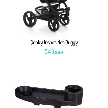
Dooky Insect Net Buggy
540
ден