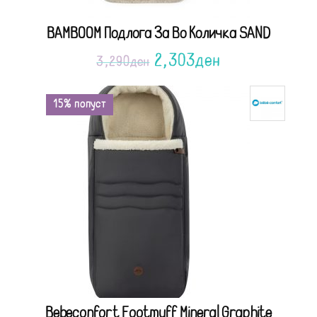
BAMBOOM Подлога За Во Количка SAND
2,303
ден
3,290
ден
15% попуст
Bebeconfort Footmuff Mineral Graphite