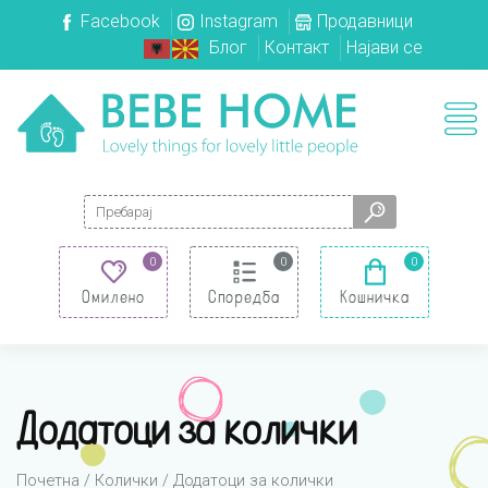
Facebook
Instagram
Продавници
Блог
Контакт
Најави се
Search for:
0
0
0
Омилено
Споредба
Кошничка
Додатоци за колички
Почетна
/
Колички
/ Додатоци за колички