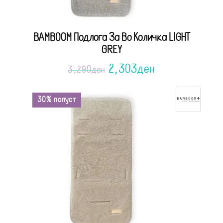
BAMBOOM Подлога За Во Количка LIGHT
GREY
2,303
ден
3,290
ден
30% попуст