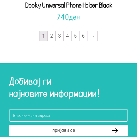
Dooky Universal Phone Holder Black
740
ден
1
2
3
4
5
6
→
Добивај ги
најновите информации!