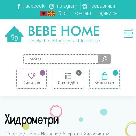
Facebook
Instagram
Продавници
Блог
Контакт
Најави се
Search for:
0
0
0
Омилено
Споредба
Кошничка
Хидрометри
Почетна
/
Нега и Исхрана
/
Апарати
/ Хидрометри