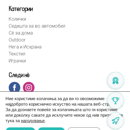
Категории
Колички
Седишта за во автомобил
Сè за дома
Outdoor
Нега и Исхрана
Текстил
Играчки
Следи нè
Ние користиме колачиња за да ви го овозможиме
најдоброто корисничко искуство на нашата веб-страница.
За да дознаете повеќе за колачињата што ги користиме
или доколку сакате да исклучите некое од нив притиснете
тука за
нагодување
.