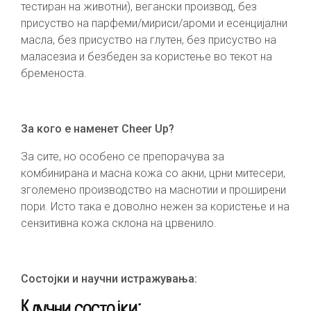
тестиран на животни), вегански производ, без
присуство на парфеми/мириси/ароми и есенцијални
масла, без присуство на глутен, без присуство на
маласезиа и безбеден за користење во текот на
бременоста.
За кого е наменет
Cheer Up
?
За сите, но особено се препорачува за
комбинирана и масна кожа со акни, црни митесери,
зголемено производство на маснотии и проширени
пори. Исто така е доволно нежен за користење и на
сензитивна кожа склона на црвенило.
Состојки и научни истражувања:
Клучни состојки: