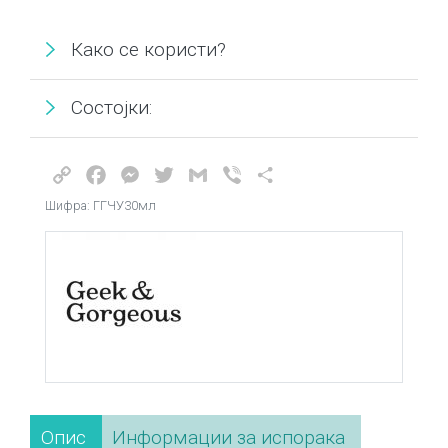
Како се користи?
Состојки:
Copy
Facebook
Messenger
Twitter
Gmail
Viber
Share
Link
Шифра: ГГЧУ30мл
Опис
Информации за испорака