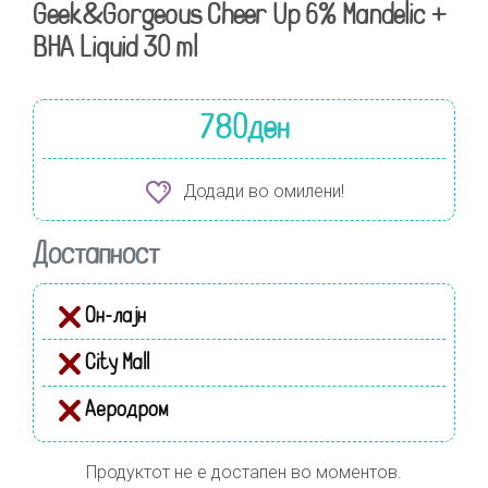
Geek&Gorgeous Cheer Up 6% Mandelic +
BHA Liquid 30 ml
780
ден
Додади во омилени!
Достапност
Он-лајн
City Mall
Аеродром
Продуктот не е достапен во моментов.