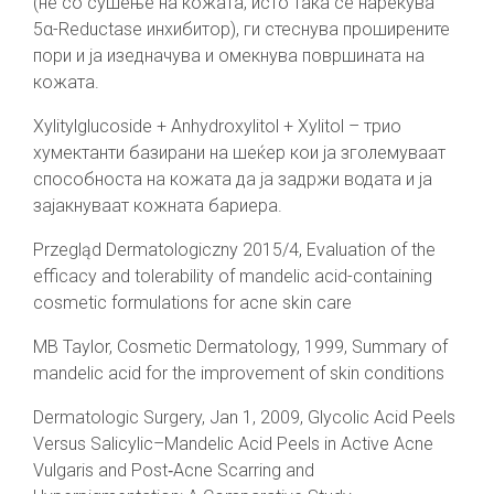
(не со сушење на кожата, исто така се нарекува
5α-Reductase инхибитор), ги стеснува проширените
пори и ја изедначува и омекнува површината на
кожата.
Xylitylglucoside + Anhydroxylitol + Xylitol – трио
хумектанти базирани на шеќер кои ја зголемуваат
способноста на кожата да ја задржи водата и ја
зајакнуваат кожната бариера.
Przegląd Dermatologiczny 2015/4, Evaluation of the
efficacy and tolerability of mandelic acid-containing
cosmetic formulations for acne skin care
MB Taylor, Cosmetic Dermatology, 1999, Summary of
mandelic acid for the improvement of skin conditions
Dermatologic Surgery, Jan 1, 2009, Glycolic Acid Peels
Versus Salicylic–Mandelic Acid Peels in Active Acne
Vulgaris and Post‐Acne Scarring and