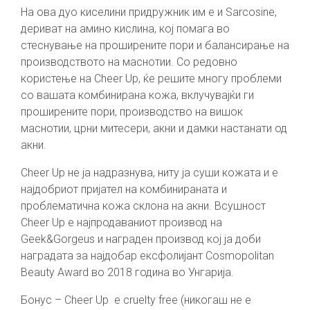
На ова дуо киселини придружник им е и Sarcosine,
дериват на амино кислина, кој помага во
стеснување на проширените пори и балансирање на
производството на маснотии. Со редовно
користење на Cheer Up, ќе решите многу проблеми
со вашата комбинирана кожа, вклучувајќи ги
проширените пори, производство на вишок
маснотии, црни митесери, акни и дамки настанати од
акни.
Cheer Up не ја надразнува, ниту ја суши кожата и е
најдобриот пријател на комбинираната и
проблематична кожа склона на акни. Всушност
Cheer Up е најпродаваниот производ на
Geek&Gorgeus и награден производ кој ја доби
наградата за најдобар ексфолијант Cosmopolitan
Beauty Award во 2018 година во Унгарија.
Бонус – Cheer Up е cruelty free (никогаш не е