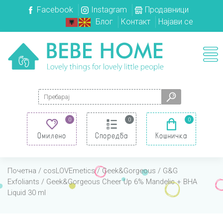
Facebook
Instagram
Продавници
Блог
Контакт
Најави се
Search for:
0
0
0
Омилено
Споредба
Кошничка
Почетна
/
cosLOVEmetics
/
Geek&Gorgeous
/
G&G
Exfoliants
/ Geek&Gorgeous Cheer Up 6% Mandelic + BHA
Liquid 30 ml