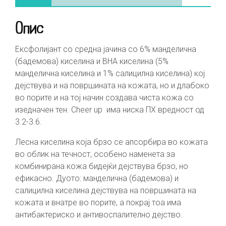
Опис
Ексфолијант со средна јачина со 6% манделична
(бадемова) киселина и BHA киселина (5%
манделична киселина и 1% салицилна киселина) кој
дејствува и на површината на кожата, но и длабоко
во порите и на тој начин создава чиста кожа со
изедначен тен. Cheer up има ниска ПХ вредност од
3.2-3.6.
Лесна киселина која брзо се апсорбира во кожата
во облик на течност, особено наменета за
комбинирана кожа бидејќи дејствува брзо, но
ефикасно. Дуото: манделична (бадемова) и
салицилна киселина дејствува на површината на
кожата и внатре во порите, а покрај тоа има
антибактериско и антивоспалително дејство.