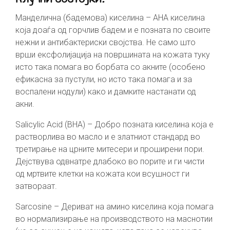
Манделична (бадемова) киселина – AHA киселина
која доаѓа од горчлив бадем и е позната по своите
нежни и антибактериски својства. Не само што
врши ексфолијација на површината на кожата туку
исто така помага во борбата со акните (особено
ефикасна за пустули, но исто така помага и за
воспалени нодули) како и дамките настанати од
акни.
Salicylic Acid (BHA) – Добро позната киселина која е
растворлива во масло и е златниот стандард во
третирање на црните митесери и проширени пори.
Дејствува одвнатре длабоко во порите и ги чисти
од мртвите клетки на кожата кои всушност ги
затвораат.
Sarcosine – Дериват на амино киселина која помага
во нормализирање на производството на маснотии