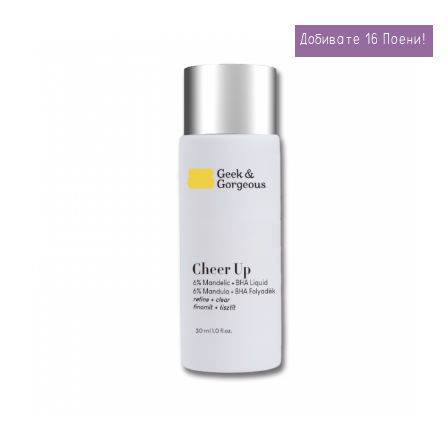
Добивате
16
Поени!