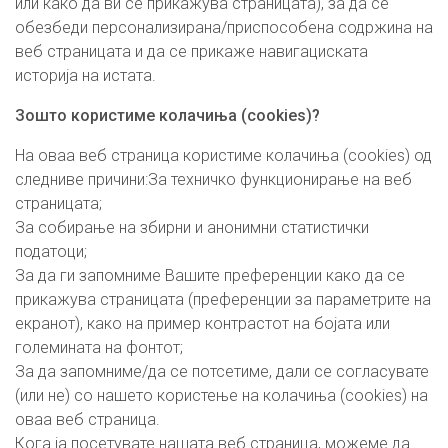
или како да ви се прикажува страницата), за да се
обезбеди персонализирана/приспособена содржина на
веб страницата и да се прикаже навигациската
историја на истата.
Зошто користиме колачиња (cookies)?
На оваа веб страница користиме колачиња (cookies) од
следниве причини:За техничко функционирање на веб
страницата;
За собирање на збирни и анонимни статистички
податоци;
За да ги запомниме Вашите преференции како да се
прикажува страницата (преференции за параметрите на
екранот), како на пример контрастот на бојата или
големината на фонтот;
За да запомниме/да се потсетиме, дали се согласувате
(или не) со нашето користење на колачиња (cookies) на
оваа веб страница.
Кога ја посетувате нашата веб страница, можеме да