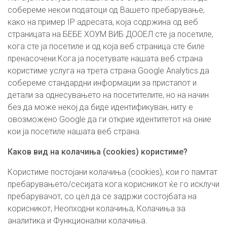
собереме некои податоци од Вашето пребарување,
како на пример IP адресата, која содржина од веб
страницата на БЕБЕ ХОУМ ВИБ ДООЕЛ сте ја посетиле,
кога сте ја посетиле и од која веб страница сте биле
пренасочени.Кога ја посетувате нашата веб страна
користиме услуга на трета страна Google Analytics да
собереме стандардни информации за пристапот и
детали за однесувањето на посетителите, но на начин
без да може некој да биде идентификуван, ниту е
овозможено Google да ги открие идентитетот на оние
кои ја посетиле нашата веб страна.
Каков вид на колачиња (cookies) користиме?
Користиме постојани колачиња (cookies), кои го памтат
пребарувањето/сесијата кога корисникот ќе го исклучи
пребарувачот, со цел да се задржи состојбата на
корисникот, Неопходни колачиња, Колачиња за
аналитика и Функционални колачиња.