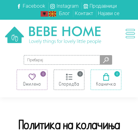
Facebook
Instagram
Продавници
Блог
Контакт
Најави се
Search for:
0
0
0
Омилено
Споредба
Кошничка
Политика на колачиња