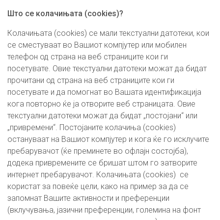
Што се колачињата (cookies)?
Колачињата (cookies) се мали текстуални датотеки, кои
се сместуваат во Вашиот компјутер или мобилен
телефон од страна на веб страниците кои ги
посетувате. Овие текстуални датотеки можат да бидат
прочитани од страна на веб страниците кои ги
посетувате и да помогнат во Вашата идентификација
кога повторно ќе ја отворите веб страницата. Овие
текстуални датотеки можат да бидат „постојани“ или
„привремени“. Постојаните колачиња (cookies)
остануваат на Вашиот компјутер и кога ќе го исклучите
пребарувачот (ќе преминете во офлајн состојба),
додека привремените се бришат штом го затворите
интернет пребарувачот. Колачињата (cookies) се
користат за повеќе цели, како на пример за да се
запомнат Вашите активности и преференции
(вклучувања, јазични преференции, големина на фонт