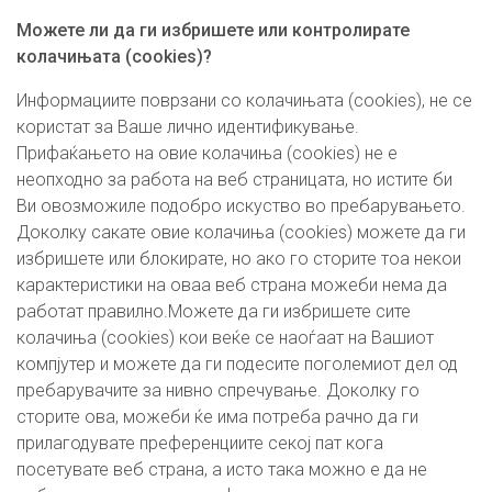
Можете ли да ги избришете или контролирате
колачињата (cookies)?
Информациите поврзани со колачињата (cookies), не се
користат за Ваше лично идентификување.
Прифаќањето на овие колачиња (cookies) не е
неопходно за работа на веб страницата, но истите би
Ви овозможиле подобро искуство во пребарувањето.
Доколку сакате овие колачиња (cookies) можете да ги
избришете или блокирате, но ако го сторите тоа некои
карактеристики на оваа веб страна можеби нема да
работат правилно.Можете да ги избришете сите
колачиња (cookies) кои веќе се наоѓаат на Вашиот
компјутер и можете да ги подесите поголемиот дел од
пребарувачите за нивно спречување. Доколку го
сторите ова, можеби ќе има потреба рачно да ги
прилагодувате преференциите секој пат кога
посетувате веб страна, а исто така можно е да не