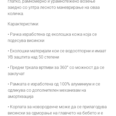
глатко, рамномерно и урамнотежено возење
заедно со ултра лесното маневрирање на оваа
количка.
Карактеристики:
• Рачка изработена од еколошка кожа која се
подесува висински
• Еколошки материјали кои се водоотпорни и имаат
УВ заштита над 50 степени
• Предни тркала вртливи за 360° со можност да се
заклучат
• Рамката е изработена од 100% алуминиум и се
одликува со дополнителен механизам на
амортизација
• Корпата за новороденче може да се прилагодува
висински за одморање на главчето на бебето и е