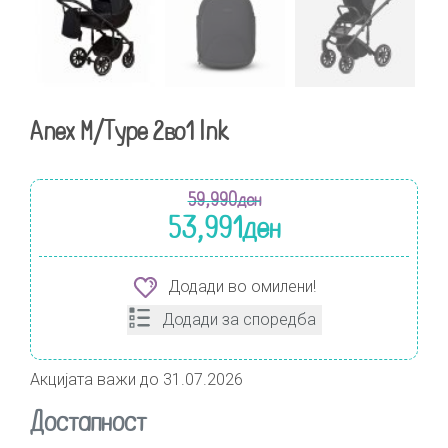
Anex M/Type 2во1 Ink
59,990
ден
53,991
ден
Додади во омилени!
Додади за споредба
Акцијата важи до 31.07.2026
Достапност