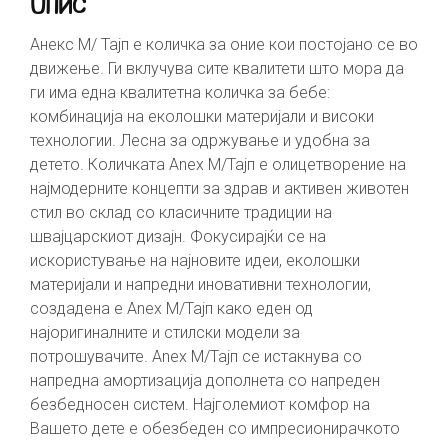
Опис
Анекс М/ Тајп е количка за оние кои постојано се во
движење. Ги вклучува сите квалитети што мора да
ги има една квалитетна количка за бебе:
комбинација на еколошки материјали и високи
технологии. Лесна за одржување и удобна за
детето. Количката Anex М/Тајп е олицетворение на
најмодерните концепти за здрав и активен животен
стил во склад со класичните традиции на
швајцарскиот дизајн. Фокусирајќи се на
искористување на најновите идеи, еколошки
материјали и напредни иновативни технологии,
создадена е Anex М/Тајп како еден од
најоригиналните и стилски модели за
потрошувачите. Anex М/Тајп се истакнува со
напредна амортизација дополнета со напреден
безбедносен систем. Најголемиот комфор на
Вашето дете е обезбеден со импресионирачкото