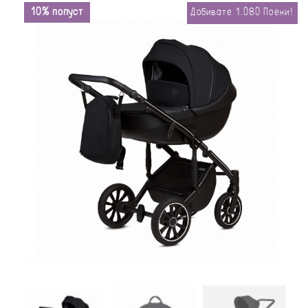
10% попуст
Добивате
1.080
Поени!