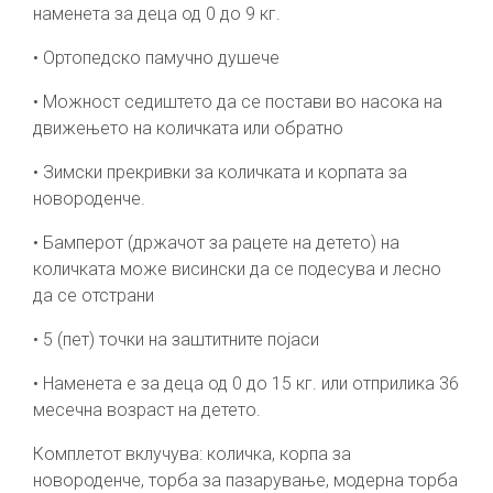
наменета за деца од 0 до 9 кг.
• Ортопедско памучно душече
• Можност седиштето да се постави во насока на
движењето на количката или обратно
• Зимски прекривки за количката и корпата за
новороденче.
• Бамперот (држачот за рацете на детето) на
количката може висински да се подесува и лесно
да се отстрани
• 5 (пет) точки на заштитните појаси
• Наменета е за деца од 0 до 15 кг. или отприлика 36
месечна возраст на детето.
Комплетот вклучува: количка, корпа за
новороденче, торба за пазарување, модерна торба