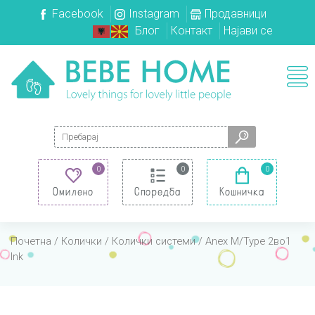
Facebook
Instagram
Продавници
Блог
Контакт
Најави се
Search for:
0
0
0
Омилено
Споредба
Кошничка
Почетна
/
Колички
/
Колички системи
/ Anex M/Type 2во1
Ink