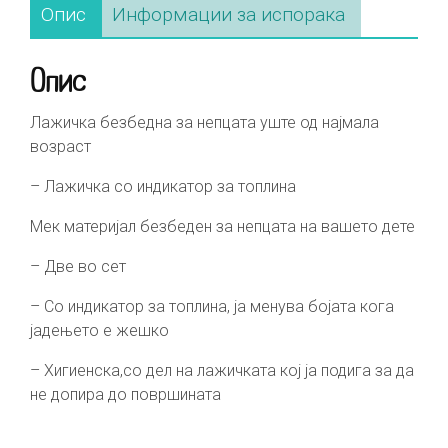
Опис
Информации за испорака
Опис
Лажичка безбедна за непцата уште од најмала
возраст
– Лажичка со индикатор за топлина
Мек материјал безбеден за непцата на вашето дете
– Две во сет
– Со индикатор за топлина, ја менува бојата кога
јадењето е жешко
– Хигиенска,со дел на лажичката кој ја подига за да
не допира до површината