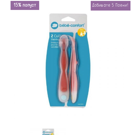
15% попуст
Добивате
5
Поени!