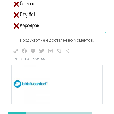
Он-лајн
City Mall
Аеродром
Продуктот не е достапен во моментов.
Copy
Facebook
Messenger
Twitter
Gmail
Viber
Share
Link
Шифра: Д-3105206400