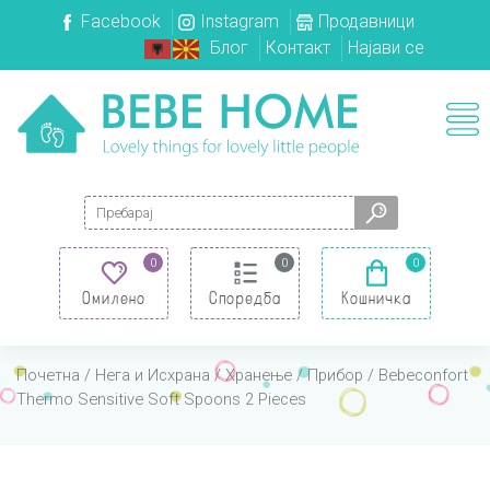
Facebook
Instagram
Продавници
Блог
Контакт
Најави се
Search for:
0
0
0
Омилено
Споредба
Кошничка
Почетна
/
Нега и Исхрана
/
Хранење
/
Прибор
/ Bebeconfort
Thermo Sensitive Soft Spoons 2 Pieces