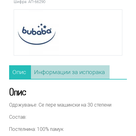
Link
Шифра: АП-66290
Опис
Информации за испорака
Опис
Одржување: Се пере машински на 30 степени
Состав:
Постелнина: 100% памук