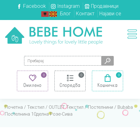
Facebook
Instagram
Продавници
Блог
Контакт
Најави се
Search for:
0
0
0
Омилено
Споредба
Кошничка
Почетна
/
Текстил
/
OUTLET Текстил
/
Постелнини
/ Bubaba
Постелнина 10делна Розе-Сива