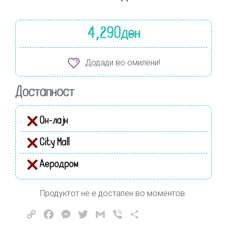
4,290
ден
Додади во омилени!
Достапност
Он-лајн
City Mall
Аеродром
Продуктот не е достапен во моментов.
Copy
Facebook
Messenger
Twitter
Gmail
Viber
Share