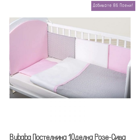
Добивате
86
Поени!
Bubaba Постелнина 10делна Розе-Сива