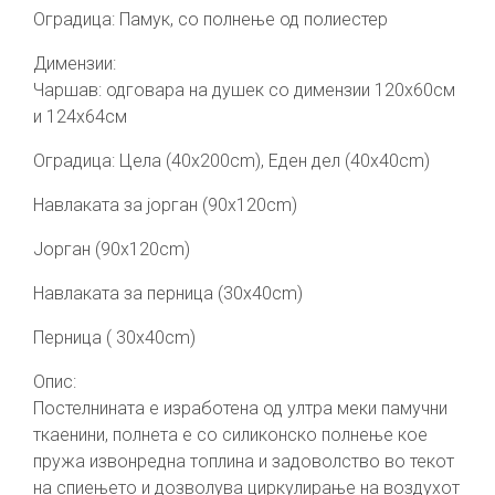
Оградица: Памук, со полнење од полиестер
Димензии:
Чаршав: одговара на душек со димензии 120х60см
и 124х64см
Оградица: Цела (40х200cm), Еден дел (40х40cm)
Навлаката за јорган (90х120cm)
Jорган (90х120cm)
Навлаката за перница (30х40cm)
Перница ( 30х40cm)
Опис:
Постелнината е изработена од ултра меки памучни
ткаенини, полнета е со силиконско полнење кое
пружа извонредна топлина и задоволство во текот
на спиењето и дозволува циркулирање на воздухот