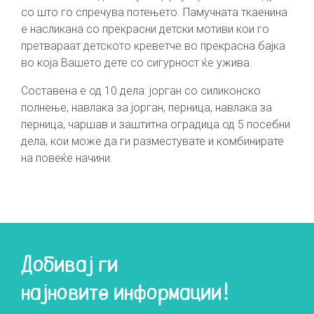
со што го спречува потењето. Памучната ткаенина
е насликана со прекрасни детски мотиви кои го
претвараат детското креветче во прекрасна бајка
во која Вашето дете со сигурност ќе ужива.
Составена е од 10 дела: јорган со силиконско
полнење, навлака за јорган, перница, навлака за
перница, чаршав и заштитна оградица од 5 посебни
дела, кои може да ги разместувате и комбинирате
на повеќе начини.
Добивај ги
најновите информации!