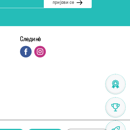
Следи нè