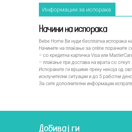
Информации за испорака
Начини на испорака
Bebe Home Ви нуди бесплатна испорака на
Начините на плаќање за online порачките с
– со кредитна картичка Visa или MasterCar
– плаќање при достава на врата со откуп
Испораките ги вршиме преку некоја од овл
исклучителни ситуации и до 5 работни ден
За сите дополнителни информации испрате
Добивај ги