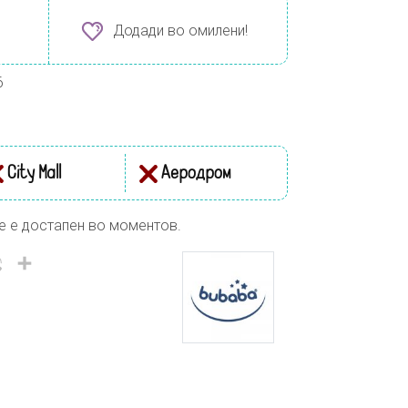
Додади во омилени!
6
City Mall
Аеродром
е е достапен во моментов.
il
Viber
Share