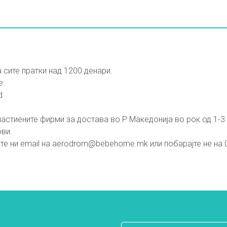
 сите пратки над 1200 денари.
е:
d
астиените фирми за достава во Р.Македонија во рок од 1-3 
ови.
те ни email на
aerodrom@bebehome.mk
или побарајте не на 