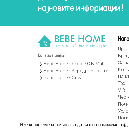
најновите информации!
Мапа
Прод
Брен
Контакт инфо:
За н
Bebe Home - Skopje City Mall
Конт
Bebe Home - Аеродром,Скопје
Начи
Bebe Home - Струга
Техн
VIB L
Чест
Поли
Усло
Поли
Ние користиме колачиња за да ви го овозможиме најд