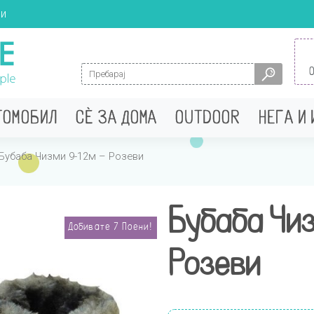
ци
Search for:
ТОМОБИЛ
СÈ ЗА ДОМА
OUTDOOR
НЕГА И
Бубаба Чизми 9-12м – Розеви
Бубаба Чиз
Добивате
7
Поени!
Розеви