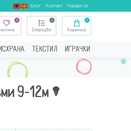
Блог
Контакт
Најави се
0
0
0
Омилено
Споредба
Кошничка
 ИСХРАНА
ТЕКСТИЛ
ИГРАЧКИ
ми 9-12м –