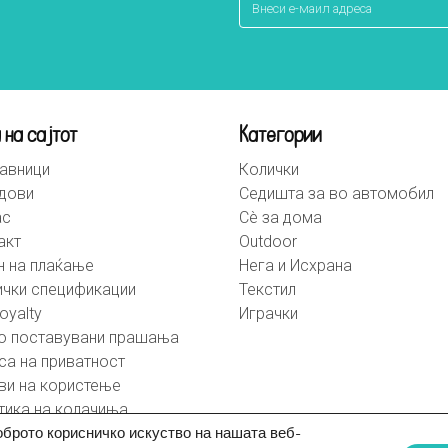
 на сајтот
Категории
авници
Колички
дови
Седишта за во автомобил
ас
Сè за дома
акт
Outdoor
н на плаќање
Нега и Исхрана
ички спецификации
Текстил
oyalty
Играчки
о поставувани прашања
са на приватност
ви на користење
тика на колачиња
оброто корисничко искуство на нашата веб-