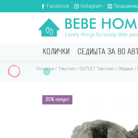
Facebook
Instagram
Продавни
КОЛИЧКИ
СЕДИШТА ЗА ВО АВ
Почетна
/
Текстил
/
OUTLET Текстил
/
Обувки
/ 
30% попуст