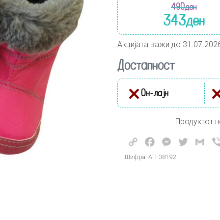
490
ден
343
ден
Акцијата важи до 31.07.202
Достапност
Он-лајн
Продуктот н
Copy
Facebook
Messenger
Twitter
Gma
Link
Шифра: АП-38192