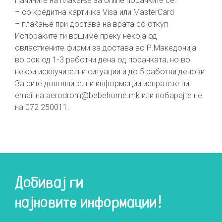
Начините на плаќање за online порачките се:
– со кредитна картичка Visa или MasterCard
– плаќање при достава на врата со откуп
Испораките ги вршиме преку некоја од
овластиените фирми за достава во Р.Македонија
во рок од 1-3 работни дена од порачката, но во
некои исклучителни ситуации и до 5 работни денови.
За сите дополнителни информации испратете ни
email на
aerodrom@bebehome.mk
или побарајте не
на 072 250011.
Добивај ги
најновите информации!