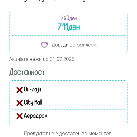
790
ден
711
ден
Додади во омилени!
Акцијата важи до 31.07.2026
Достапност
Он-лајн
City Mall
Аеродром
Продуктот не е достапен во моментов.