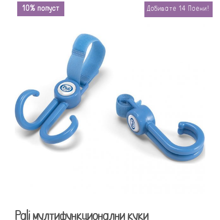
10% попуст
Добивате
14
Поени!
Pali мултифункционални куки