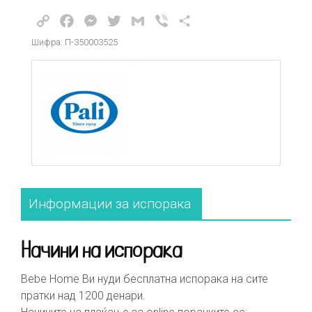
Copy
Facebook
Messenger
Twitter
Gmail
Viber
Share
Link
Шифра: П-350003525
Информации за испорака
Начини на испорака
Bebe Home Ви нуди бесплатна испорака на сите
пратки над 1200 денари.