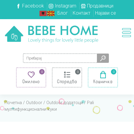
Facebook
Instagram
Продавници
Блог
Контакт
Најави се
Search for:
0
0
0
Омилено
Споредба
Кошничка
Почетна
/
Outdoor
/
Outdoor додатоци
/ Pali
мултифункционални куки