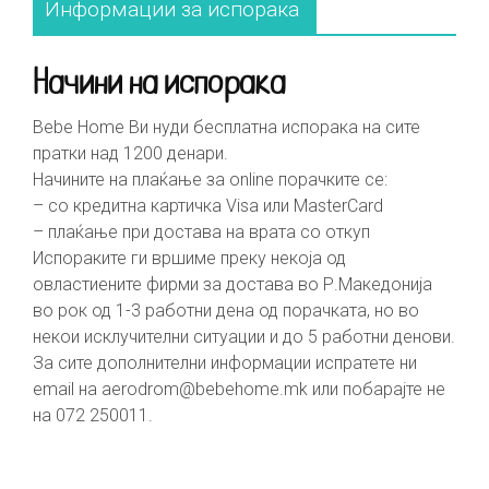
Информации за испорака
Начини на испорака
Bebe Home Ви нуди бесплатна испорака на сите
пратки над 1200 денари.
Начините на плаќање за online порачките се:
– со кредитна картичка Visa или MasterCard
– плаќање при достава на врата со откуп
Испораките ги вршиме преку некоја од
овластиените фирми за достава во Р.Македонија
во рок од 1-3 работни дена од порачката, но во
некои исклучителни ситуации и до 5 работни денови.
За сите дополнителни информации испратете ни
email на
aerodrom@bebehome.mk
или побарајте не
на 072 250011.