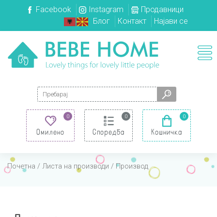
Facebook
Instagram
Продавници
Блог
Контакт
Најави се
Search for:
0
0
0
Омилено
Споредба
Кошничка
Почетна
/
Листа на производи
/ Производ