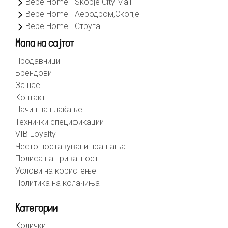
Bebe Home - Skopje City Mall
Bebe Home - Аеродром,Скопје
Bebe Home - Струга
Мапа на сајтот
Продавници
Брендови
За нас
Контакт
Начин на плаќање
Технички спецификации
VIB Loyalty
Често поставувани прашања
Полиса на приватност
Услови на користење
Политика на колачиња
Категории
Колички