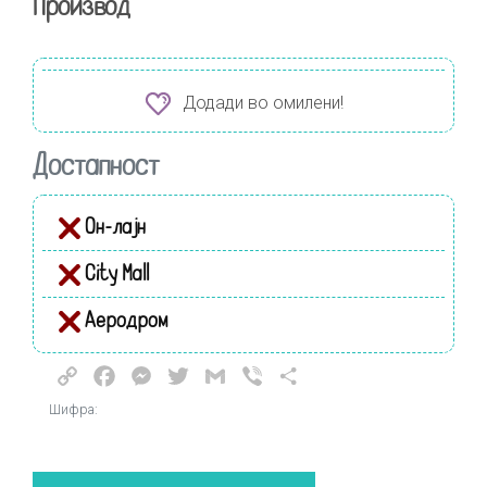
Производ
Додади во омилени!
Достапност
Он-лајн
City Mall
Аеродром
Copy
Facebook
Messenger
Twitter
Gmail
Viber
Share
Link
Шифра: