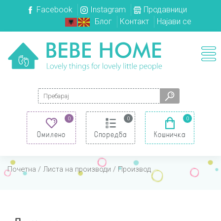
Facebook
Instagram
Продавници
Блог
Контакт
Најави се
Search for:
0
0
0
Омилено
Споредба
Кошничка
Почетна
/
Листа на производи
/ Производ