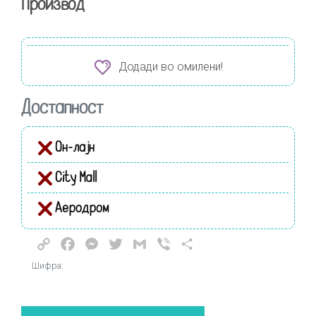
Производ
Додади во омилени!
Достапност
Он-лајн
City Mall
Аеродром
Copy
Facebook
Messenger
Twitter
Gmail
Viber
Share
Link
Шифра: