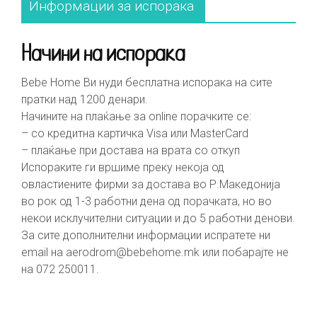
Информации за испорака
Начини на испорака
Bebe Home Ви нуди бесплатна испорака на сите
пратки над 1200 денари.
Начините на плаќање за online порачките се:
– со кредитна картичка Visa или MasterCard
– плаќање при достава на врата со откуп
Испораките ги вршиме преку некоја од
овластиените фирми за достава во Р.Македонија
во рок од 1-3 работни дена од порачката, но во
некои исклучителни ситуации и до 5 работни денови.
За сите дополнителни информации испратете ни
email на
aerodrom@bebehome.mk
или побарајте не
на 072 250011.