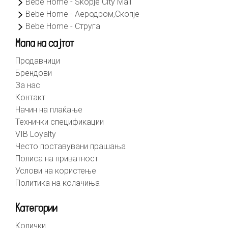
Bebe Home - Skopje City Mall
Bebe Home - Аеродром,Скопје
Bebe Home - Струга
Мапа на сајтот
Продавници
Брендови
За нас
Контакт
Начин на плаќање
Технички спецификации
VIB Loyalty
Често поставувани прашања
Полиса на приватност
Услови на користење
Политика на колачиња
Категории
Колички