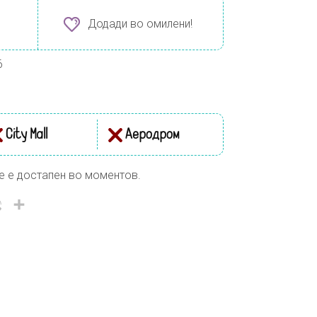
Додади во омилени!
6
City Mall
Аеродром
е е достапен во моментов.
il
Viber
Share