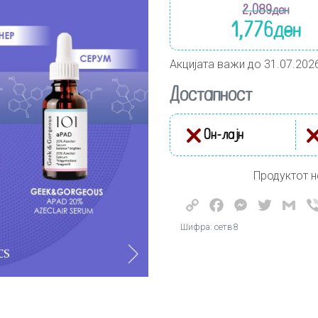
2,089
ден
1,776
ден
Акцијата важи до 31.07.202
Достапност
Он-лајн
Продуктот н
Copy
Facebook
Messenger
Twitter
Gma
Link
Шифра: сетв8