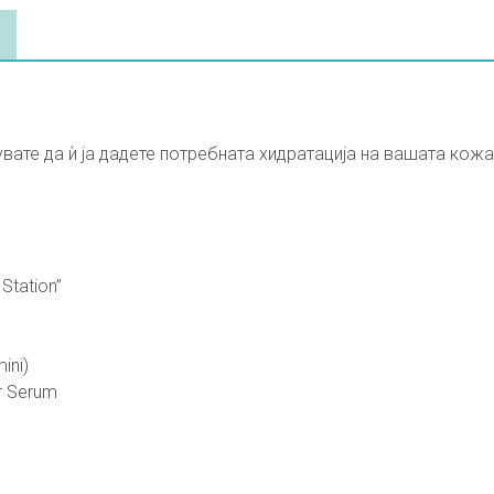
анувате да ѝ ја дадете потребната хидратација на вашата кож
tation”⁣
ini)
r Serum