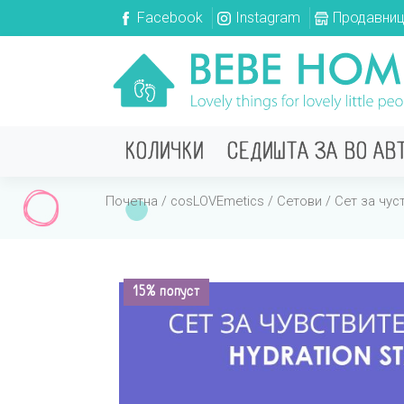
Facebook
Instagram
Продавни
КОЛИЧКИ
СЕДИШТА ЗА ВО АВ
Почетна
/
cosLOVEmetics
/
Сетови
/ Сет за чус
15% попуст