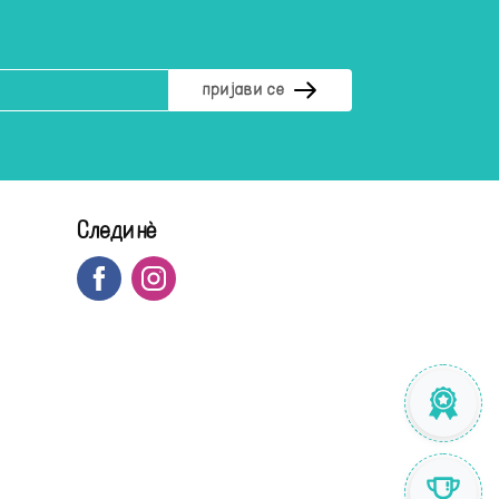
Следи нè