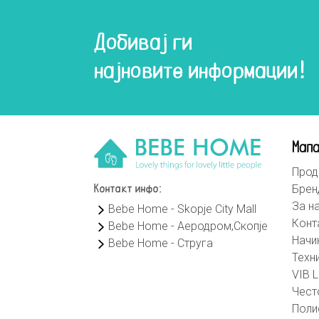
Добивај ги
најновите информации!
Мапа
Прод
Брен
Контакт инфо:
За н
Bebe Home - Skopje City Mall
Конт
Bebe Home - Аеродром,Скопје
Начи
Bebe Home - Струга
Техн
VIB L
Чест
Поли