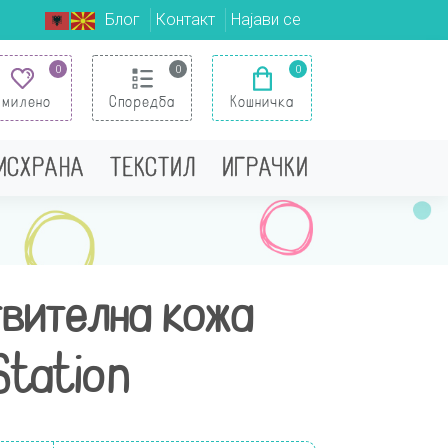
Блог
Контакт
Најави се
0
0
0
Омилено
Споредба
Кошничка
 ИСХРАНА
ТЕКСТИЛ
ИГРАЧКИ
твителна кожа
Station