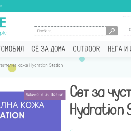
ци
Search for:
ТОМОБИЛ
СÈ ЗА ДОМА
OUTDOOR
НЕГА И
твителна кожа Hydration Station
Сет за чус
Добивате
36
Поени!
Hydration 