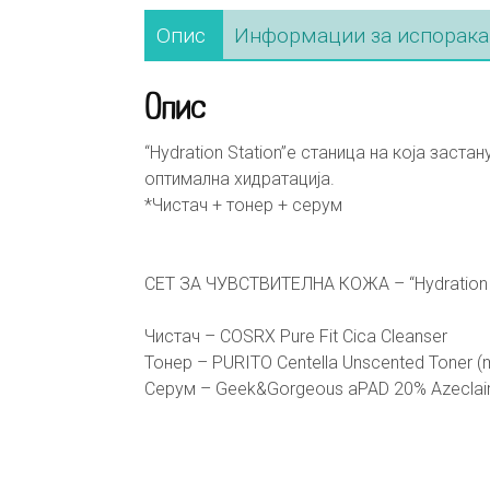
Опис
Информации за испорака
Опис
“Hydration Station”е станица на која заст
оптимална хидратација.⁣
*Чистач + тонер + серум⁣
СЕТ ЗА ЧУВСТВИТЕЛНА КОЖА – “Hydration S
Чистач – COSRX Pure Fit Cica Cleanser
Тонер – PURITO Centella Unscented Toner (m
Серум – Geek&Gorgeous aPAD 20% Azeclai