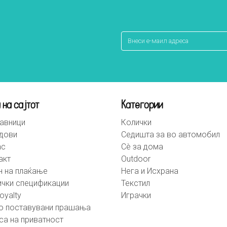
 на сајтот
Категории
авници
Колички
дови
Седишта за во автомобил
ас
Сè за дома
акт
Outdoor
н на плаќање
Нега и Исхрана
ички спецификации
Текстил
oyalty
Играчки
о поставувани прашања
са на приватност