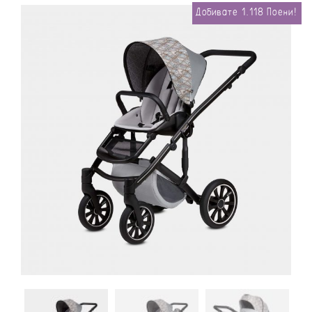
Добивате
1.118
Поени!