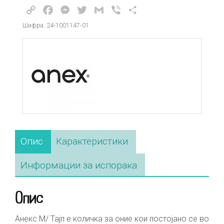
Copy
Facebook
Messenger
Twitter
Gmail
Viber
Share
Link
Шифра: 24-1001147-01
Опис
Карактеристики
Информации за испорака
Опис
Анекс М/ Тајп е количка за оние кои постојано се во