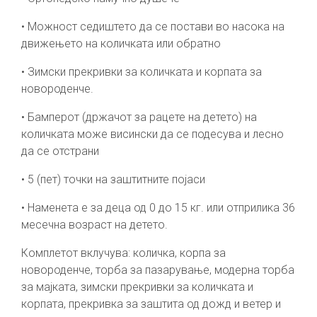
• Можност седиштето да се постави во насока на
движењето на количката или обратно
• Зимски прекривки за количката и корпата за
новороденче.
• Бамперот (држачот за рацете на детето) на
количката може висински да се подесува и лесно
да се отстрани
• 5 (пет) точки на заштитните појаси
• Наменета е за деца од 0 до 15 кг. или отприлика 36
месечна возраст на детето.
Комплетот вклучува: количка, корпа за
новороденче, торба за пазарување, модерна торба
за мајката, зимски прекривки за количката и
корпата, прекривка за заштита од дожд и ветер и