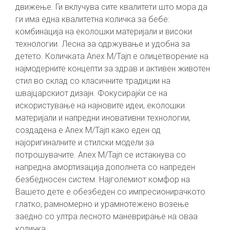
движење. Ги вклучува сите квалитети што мора да
ги има една квалитетна количка за бебе:
комбинација на еколошки материјали и високи
технологии. Лесна за одржување и удобна за
детето. Количката Anex М/Тајп е олицетворение на
најмодерните концепти за здрав и активен животен
стил во склад со класичните традиции на
швајцарскиот дизајн. Фокусирајќи се на
искористување на најновите идеи, еколошки
материјали и напредни иновативни технологии,
создадена е Anex М/Тајп како еден од
најоригиналните и стилски модели за
потрошувачите. Anex М/Тајп се истакнува со
напредна амортизација дополнета со напреден
безбедносен систем. Најголемиот комфор на
Вашето дете е обезбеден со импресионирачкото
глатко, рамномерно и урамнотежено возење
заедно со ултра лесното маневрирање на оваа
количка.