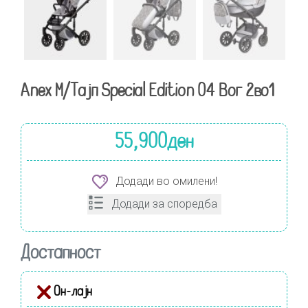
Anex М/Тајп Special Edition 04 Вог 2во1
55,900
ден
Додади во омилени!
Додади за споредба
Достапност
Он-лајн