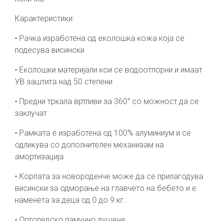
Карактеристики:
• Рачка изработена од еколошка кожа која се
подесува висински
• Еколошки материјали кои се водоотпорни и имаат
УВ заштита над 50 степени
• Предни тркала вртливи за 360° со можност да се
заклучат
• Рамката е изработена од 100% алуминиум и се
одликува со дополнителен механизам на
амортизација
• Корпата за новороденче може да се прилагодува
висински за одморање на главчето на бебето и е
наменета за деца од 0 до 9 кг.
• Ортопедско памучно душече