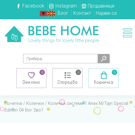
Facebook
Instagram
Продавници
Блог
Контакт
Најави се
Search for:
0
0
0
Омилено
Споредба
Кошничка
Почетна
/
Колички
/
Колички системи
/ Anex М/Тајп Special
Edition 04 Вог 2во1