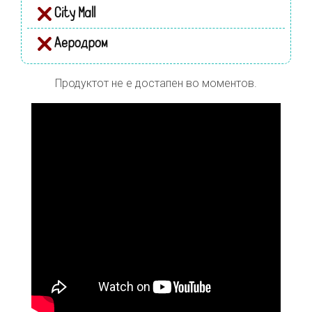
City Mall
Аеродром
Продуктот не е достапен во моментов.