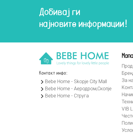
Добивај ги
најновите информации!
Мапа
Прод
Брен
Контакт инфо:
За н
Bebe Home - Skopje City Mall
Конт
Bebe Home - Аеродром,Скопје
Начи
Bebe Home - Струга
Техн
VIB L
Чест
Поли
Усло