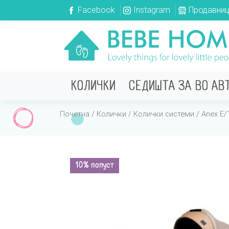
Facebook
Instagram
Продавни
КОЛИЧКИ
СЕДИШТА ЗА ВО АВ
Почетна
/
Колички
/
Колички системи
/ Anex E/T
10% попуст