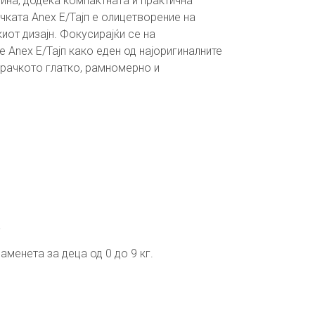
ина, додека компактната и практична
чката Anex Е/Тајп е олицетворение на
иот дизајн. Фокусирајќи се на
 Anex Е/Тајп како еден од најоригиналните
рачкото глатко, рамномерно и
а
менета за деца од 0 до 9 кг.