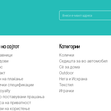
 на сајтот
Категории
авници
Колички
дови
Седишта за во автомобил
ас
Сè за дома
акт
Outdoor
н на плаќање
Нега и Исхрана
ички спецификации
Текстил
oyalty
Играчки
о поставувани прашања
са на приватност
ви на користење