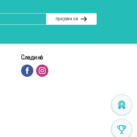
Следи нè