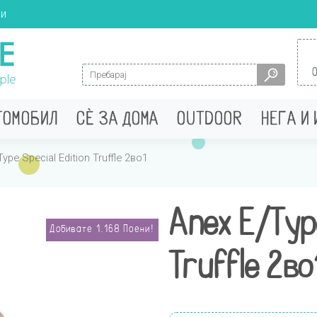
ци
Search for:
ТОМОБИЛ
СÈ ЗА ДОМА
OUTDOOR
НЕГА И
ype Special Edition Truffle 2во1
Anex E/Type
Добивате
1.168
Поени!
Truffle 2во