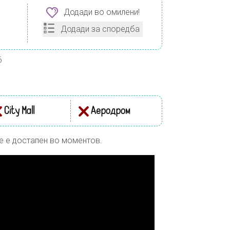
Додади во омилени!
Додади за споредба
6
City Mall
Аеродром
е е достапен во моментов.