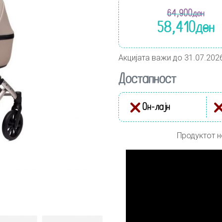
64,900
ден
58,410
ден
Акцијата важи до 31.07.202
Достапност
Он-лајн
Продуктот н