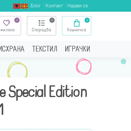
Блог
Контакт
Најави се
0
0
0
Омилено
Споредба
Кошничка
 ИСХРАНА
ТЕКСТИЛ
ИГРАЧКИ
 Special Edition
1