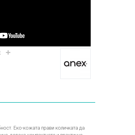
il
Viber
Share
обност. Еко-кожата прави количката да