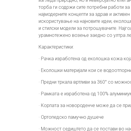
изгледа природно, но и неверојатно елег
торба ги содржи сите потребни работи за 
најмодерните концепти за здрав и активен
искористување на најновите идеи, еколошк
и стилски модели за потрошувачите. Нај
урамнотежено возење заедно со ултра ле
Карактеристики:
· Рачка изработена од еколошка кожа кој
· Еколошки материјали кои се водоотпорни
· Предни тркала вртливи за 360° со можно
· Рамката е изработена од 100% алуминиу
· Корпата за новороденче може да се прил
· Ортопедско памучно душече
· Можност седиштето да се постави во н