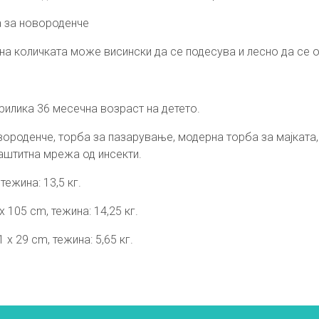
а за новороденче
 на количката може висински да се подесува и лесно да се 
тприлика 36 месечна возраст на детето.
вороденче, торба за пазарување, модерна торба за мајката,
заштитна мрежа од инсекти.
тежина: 13,5 кг.
 105 cm, тежина: 14,25 кг.
 х 29 cm, тежина: 5,65 кг.