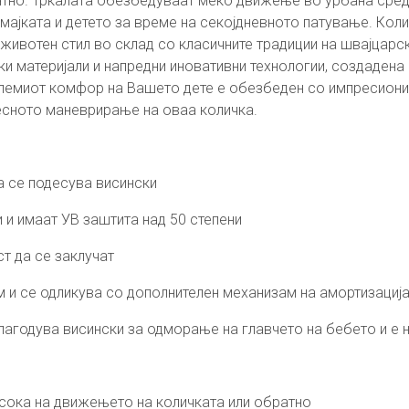
антно. Тркалата обезбедуваат меко движење во урбана сред
мајката и детето за време на секојдневното патување. Коли
 животен стил во склад со класичните традиции на швајцарск
и материјали и напредни иновативни технологии, создадена е
големиот комфор на Вашето дете е обезбеден со импресиони
сното маневрирање на оваа количка.
а се подесува висински
 и имаат УВ заштита над 50 степени
ст да се заклучат
м и се одликува со дополнителен механизам на амортизациј
агодува висински за одморање на главчето на бебето и е на
асока на движењето на количката или обратно