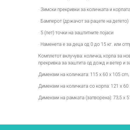
· Зимски прекривки за количката и корпат
· Бамперот (држачот за рацете на детето)
· 5 (пет) точки на заштитните појаси
· Наменета е за деца од 0 до 15 кг. или о
Комплетот вклучува: количка, корпа за но
прекривка за заштита од дожд и ветер и 
Димензии на количката: 115 х 60 х 105 cm, 
Димензии на количката со корпа: 121 х 60 х
Димензии на рамката (затворена): 73,5 х 51