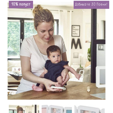
10% попуст
Добивате
30
Поени!