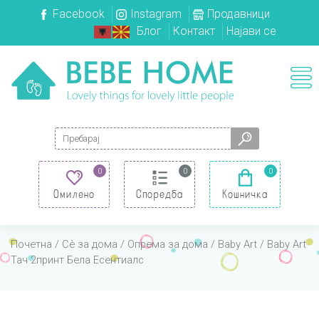
Facebook
Instagram
Продавници
Блог
Контакт
Најави се
Search for:
0
0
0
Омилено
Споредба
Кошничка
Почетна
/
Сè за дома
/
Опрема за дома
/
Baby Art
/ Baby Art
Тач 2принт Бела Есентиалс