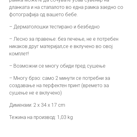
дланката и на стапалото во една рамка заедно со
фотографија од вашето бебе.
– Дерматолошки тестирано и безбедно
– Лесно за правење: без печење, не е потребен
никаков друг материјал,се е вклучено во овој
комплет!
– Возможни се многу обиди пред сушење
– Многу брзо: само 2 минути се потребни за
создавање на перфектен принт (времето за
сушење не е вклучено)
Димензии: 2 x 34 x 17 cm
Тежина на производ: 1,03 kg