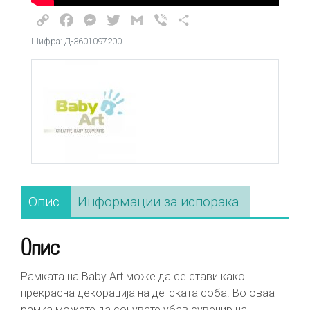
Copy
Facebook
Messenger
Twitter
Gmail
Viber
Share
Link
Шифра: Д-3601097200
Опис
Информации за испорака
Опис
Рамката на Baby Art може да се стави како
прекрасна декорација на детската соба. Во оваа
рамка можете да сочувате убав сувенир на