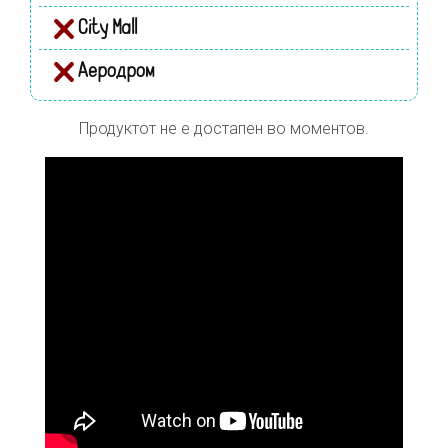
City Mall
Аеродром
Продуктот не е достапен во моментов.