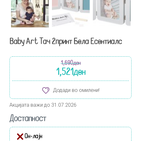
Baby Art Тач 2принт Бела Есентиалс
1,690
ден
1,521
ден
Додади во омилени!
Акцијата важи до 31.07.2026
Достапност
Он-лајн