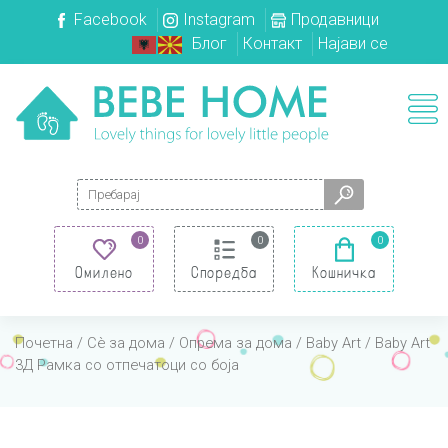
Facebook
Instagram
Продавници
Блог
Контакт
Најави се
Search for:
0
0
0
Омилено
Споредба
Кошничка
Почетна
/
Сè за дома
/
Опрема за дома
/
Baby Art
/ Baby Art
3Д Рамка со отпечатоци со боја