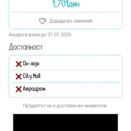
1,701
ден
Додади во омилени!
Акцијата важи до 31.07.2026
Достапност
Он-лајн
City Mall
Аеродром
Продуктот не е достапен во моментов.