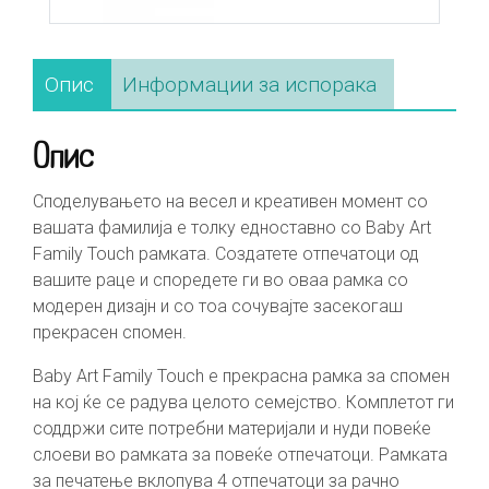
Опис
Информации за испорака
Опис
Споделувањето на весел и креативен момент со
вашата фамилија е толку едноставно со Baby Art
Family Touch рамката. Создатете отпечатоци од
вашите раце и споредете ги во оваа рамка со
модерен дизајн и со тоа сочувајте засекогаш
прекрасен спомен.
Baby Art Family Touch е прекрасна рамка за спомен
на кој ќе се радува целото семејство. Комплетот ги
соддржи сите потребни материјали и нуди повеќе
слоеви во рамката за повеќе отпечатоци. Рамката
за печатење вклопува 4 отпечатоци за рачно