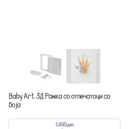
Baby Art 3Д Рамка со отпечатоци со
боја
1,890
ден