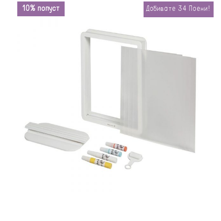
10% попуст
Добивате
34
Поени!