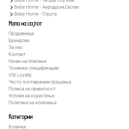
Bebe Home - Skopje City Mall
Bebe Home - Аеродром,Скопје
Bebe Home - Струга
Мапа на сајтот
Продавници
Брендови
За нас
Контакт
Начин на плаќање
Технички спецификации
VIB Loyalty
Често поставувани прашања
Полиса на приватност
Услови на користење
Политика на колачиња
Категории
Колички