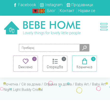
Facebook
Instagram
Продавници
Блог
Контакт
Најави се
Search for:
0
0
0
Омилено
Споредба
Кошничка
Почетна
/
Сè за дома
/
Опрема за дома
/
Baby Art
/ Baby Art
Night Light Buddy Cristal