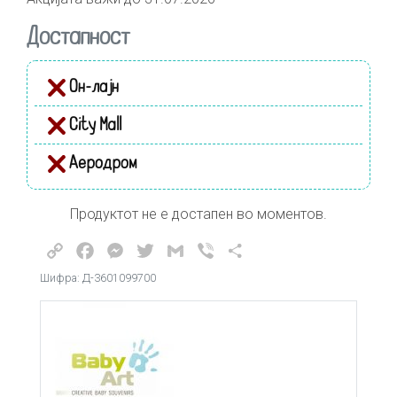
Достапност
Он-лајн
City Mall
Аеродром
Продуктот не е достапен во моментов.
Copy
Facebook
Messenger
Twitter
Gmail
Viber
Share
Link
Шифра: Д-3601099700