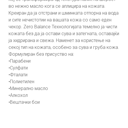
во нежно масло кога се аплицира на кожата.
Креиран да ја отстрани и шминката отпорна на вода
и сите нечистотии на вашата кожа со само еден
чекор. Zero Balance Технологијата темелно ја чисти
кожата без да ја остави сува и затегната, оставајќи
ја хидрирана и свежа. Наменет за користење на
секој тип на кожата, особено за сува и груба кожа.
Формулиран без присуство на:
•Парабени
•Сулфати
•Фталати
•Полиетилен
•Минерално масло
•Алкохол
•Вештачки бои