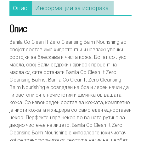
Опис
Информации за испорака
Опис
Banila Co Clean It Zero Cleansing Balm Nourishing во
својот состав има хидратантни и навлажнувачки
состојки за блескава и чиста кожа. Богат со лукс
масла, овој Балм содржи највисок процент на
масла од сите останати Banila Co Clean It Zero
Cleansing Balms. Banila Co Clean It Zero Cleansing
Balm Nourishing е создаден на брз и лесен начин да
ги растопи сите нечистотии и шминка од вашата
кожа. Со извонреден состав за кожата, комплетно
ја чисти кожата и хидрира со само еден едноставен
чекор. Перфектен прв чекор во вашата рутина за
двојно чистење на лицето! Banila Co Clean It Zero
Cleansing Balm Nourishing е хипоалергенски чистач
кој се трансформира од текстура налик на шербет