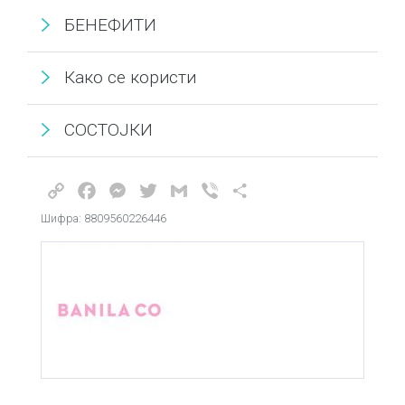
БЕНЕФИТИ
Како се користи
СОСТОЈКИ
Copy
Facebook
Messenger
Twitter
Gmail
Viber
Share
Link
Шифра: 8809560226446