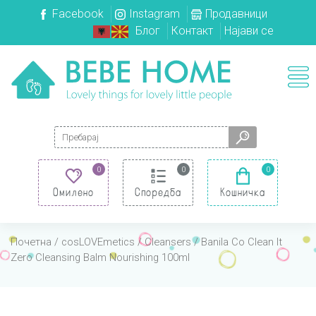
Facebook
Instagram
Продавници
Блог
Контакт
Најави се
Search for:
0
0
0
Омилено
Споредба
Кошничка
Почетна
/
cosLOVEmetics
/
Cleansers
/ Banila Co Clean It
Zero Cleansing Balm Nourishing 100ml