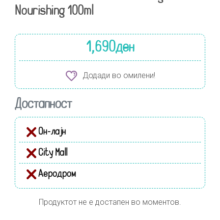
Nourishing 100ml
1,690
ден
Додади во омилени!
Достапност
Он-лајн
City Mall
Аеродром
Продуктот не е достапен во моментов.