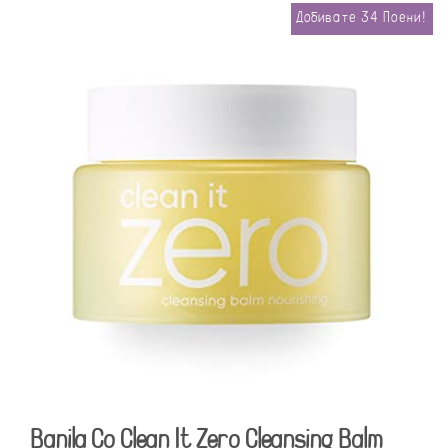
Добивате
34
Поени!
Banila Co Clean It Zero Cleansing Balm