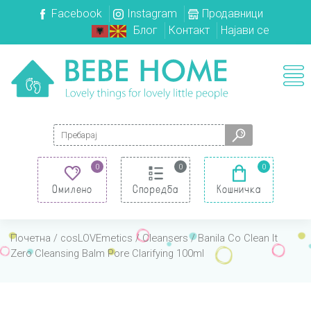
Facebook
Instagram
Продавници
Блог
Контакт
Најави се
Search for:
0
0
0
Омилено
Споредба
Кошничка
Почетна
/
cosLOVEmetics
/
Cleansers
/ Banila Co Clean It
Zero Cleansing Balm Pore Clarifying 100ml