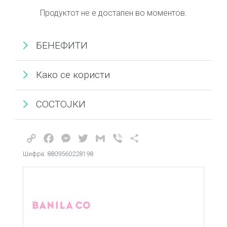
Продуктот не е достапен во моментов.
БЕНЕФИТИ
Како се користи
СОСТОЈКИ
Copy
Facebook
Messenger
Twitter
Gmail
Viber
Share
Link
Шифра: 8809560228198