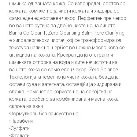
шминка од вашата кожа. Со извонреден состав за
кожата, комплетно ја чисти кожата и хидрира со
само еден едноставен чекор. Перфектен прв чекор
во вашата рутина за двојно чистење на лицето!
Banila Co Clean It Zero Cleansing Balm Pore Clarifying
е хипоалергенски чистач кој се трансформира од
текстура налик на шербет во нежно масло кога се
аплицира на кожата. Креиран да ја отстрани и
шминката отпорна на вода и сите нечистотии на
вашата кожа со само еден чекор. Zero Balance
Технологијата темелно ја чисти кожата без да ја
остави сува и затегната, оставајќи ја хидрирана и
свежа. Наменет за користење на секој тип на
кожата, особено за комбинирана и масна кожа
склона на акни.
Формулиран без присуство на:
•Парабени
•Сулфати
•Фталати