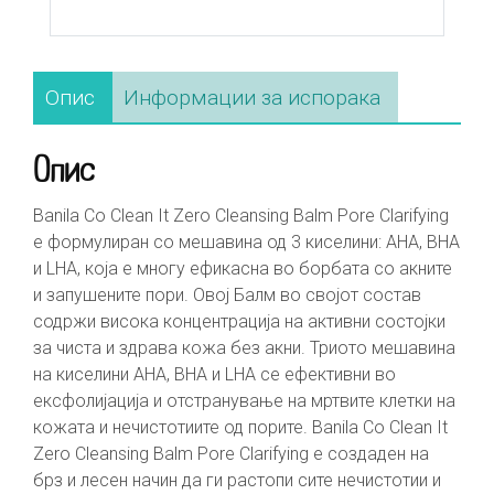
Опис
Информации за испорака
Опис
Banila Co Clean It Zero Cleansing Balm Pore Clarifying
е формулиран со мешавина од 3 киселини: AHA, BHA
и LHA, која е многу ефикасна во борбата со акните
и запушените пори. Овој Балм во својот состав
содржи висока концентрација на активни состојки
за чиста и здрава кожа без акни. Триото мешавина
на киселини AHA, BHA и LHA се ефективни во
ексфолијација и отстранување на мртвите клетки на
кожата и нечистотиите од порите. Banila Co Clean It
Zero Cleansing Balm Pore Clarifying е создаден на
брз и лесен начин да ги растопи сите нечистотии и