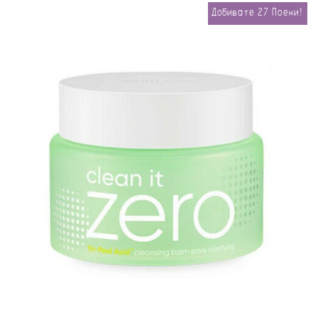
Добивате
27
Поени!