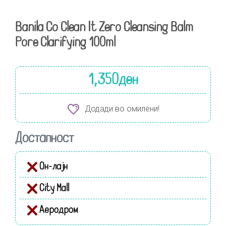
Banila Co Clean It Zero Cleansing Balm
Pore Clarifying 100ml
1,350
ден
Додади во омилени!
Достапност
Он-лајн
City Mall
Аеродром