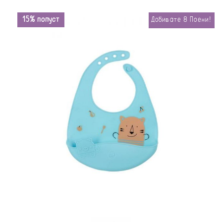
15% попуст
Добивате
8
Поени!