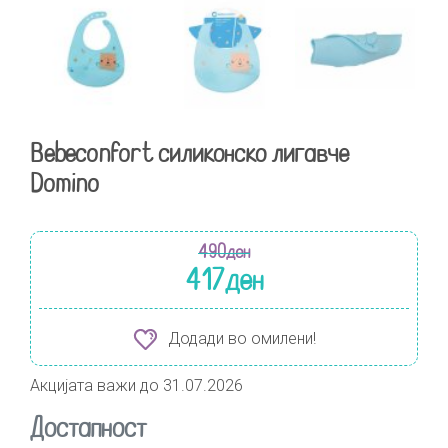
Bebeconfort силиконско лигавче
Domino
490
ден
417
ден
Додади во омилени!
Акцијата важи до 31.07.2026
Достапност