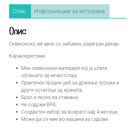
Опис
Информации за испорака
Опис
Силиконско лигавче со забавен, разигран дизајн.
Карактеристики:
Мек силиконски материјал кој ја штити
облеката од нечистотија;
Практичен преден џеб за држење трошки и
други остатоци од храната;
Брзо и лесно за ставање;
Не содржи ВРА;
Соодветен избор за возраст над 4 месеци;
Mоже да се мие во машина за садови