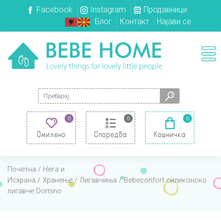
Facebook
Instagram
Продавници
Блог
Контакт
Најави се
Search for:
0
0
0
Омилено
Споредба
Кошничка
Почетна
/
Нега и
Исхрана
/
Хранење
/
Лигавчиња
/ Bebeconfort силиконско
лигавче Domino