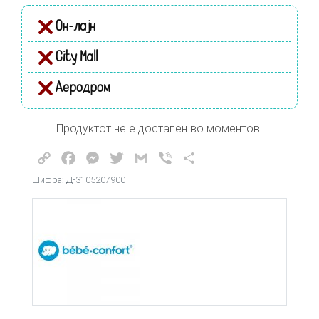
Он-лајн
City Mall
Аеродром
Продуктот не е достапен во моментов.
Copy
Facebook
Messenger
Twitter
Gmail
Viber
Share
Link
Шифра: Д-3105207900