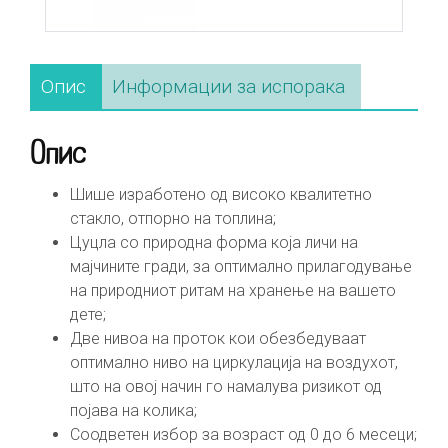
Опис
Информации за испорака
Опис
Шише изработено од високо квалитетно
стакло, отпорно на топлина;
Цуцла со природна форма која личи на
мајчините гради, за оптимално прилагодување
на природниот ритам на хранење на вашето
дете;
Две нивоа на проток кои обезбедуваат
оптимално ниво на циркулација на воздухот,
што на овој начин го намалува ризикот од
појава на колика;
Соодветен избор за возраст од 0 до 6 месеци;