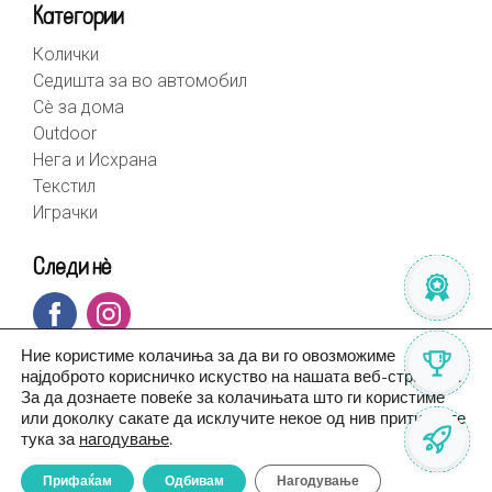
Категории
Колички
Седишта за во автомобил
Сè за дома
Outdoor
Нега и Исхрана
Текстил
Играчки
Следи нè
Ние користиме колачиња за да ви го овозможиме
најдоброто корисничко искуство на нашата веб-страница.
За да дознаете повеќе за колачињата што ги користиме
или доколку сакате да исклучите некое од нив притиснете
тука за
нагодување
.
Прифаќам
Одбивам
Нагодување
© BebeHome 2026 | Created by
Altius.mk