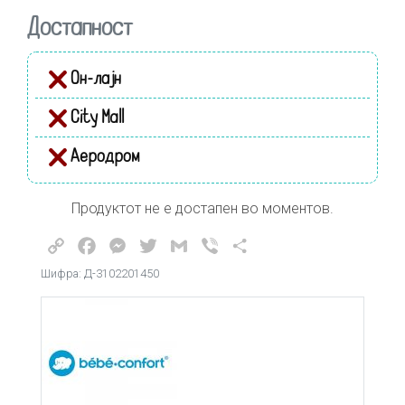
Достапност
Он-лајн
City Mall
Аеродром
Продуктот не е достапен во моментов.
Copy
Facebook
Messenger
Twitter
Gmail
Viber
Share
Link
Шифра: Д-3102201450