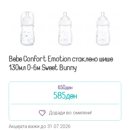
Bebe Confort Emotion стаклено шише
130мл 0-6м Sweet Bunny
650
ден
585
ден
Додади во омилени!
Акцијата важи до 31.07.2026