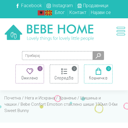
Facebook
Instagram
Продавници
Блог
Контакт
Најави се
Search for:
0
0
0
Омилено
Споредба
Кошничка
Почетна
/
Нега и Исхрана
/
Хранење
/
Шишиња и
чашки
/ Bebe Confort Emotion стаклено шише 130мл 0-6м
Sweet Bunny