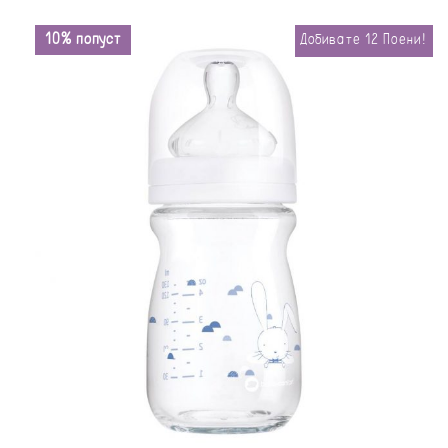
10% попуст
Добивате
12
Поени!