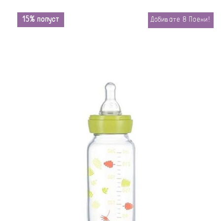
15% попуст
Добивате
8
Поени!