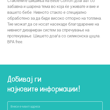
Стаклените шишиња на Bébé Confort доаѓаат со
забавна и шарена тема во која ќе уживате и вие и
вашето бебе. Нивното стакло е специјално
обработено за да биде високо отпорно на топлина.
Тие можат да се носат насекаде благодарение на
нивниот дизајниран систем за спречување на
протекување. Шишето доаѓа со силиконска цуцла.
BPA free.
Добивај ги
најновите информации!