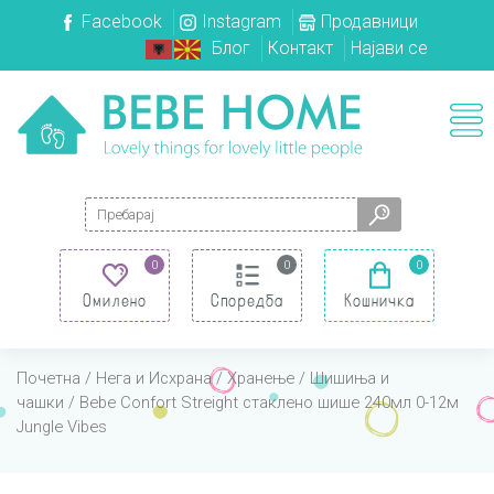
Facebook
Instagram
Продавници
Блог
Контакт
Најави се
Search for:
0
0
0
Омилено
Споредба
Кошничка
Почетна
/
Нега и Исхрана
/
Хранење
/
Шишиња и
чашки
/ Bebe Confort Streight стаклено шише 240мл 0-12м
Jungle Vibes