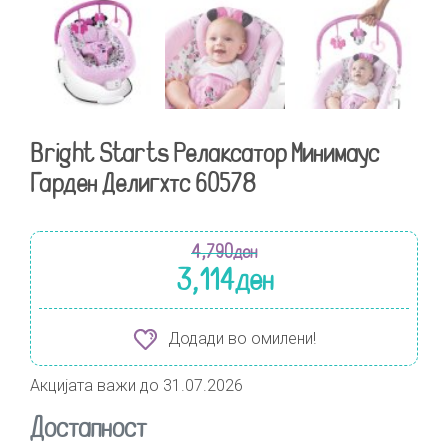
Bright Starts Релаксатор Минимаус
Гарден Делигхтс 60578
4,790
ден
3,114
ден
Додади во омилени!
Акцијата важи до 31.07.2026
Достапност