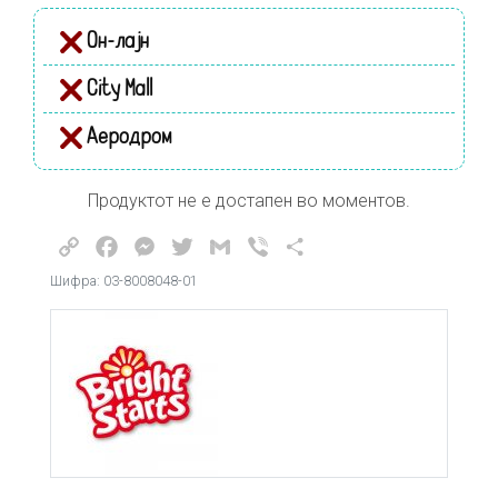
Он-лајн
City Mall
Аеродром
Продуктот не е достапен во моментов.
Copy
Facebook
Messenger
Twitter
Gmail
Viber
Share
Link
Шифра: 03-8008048-01