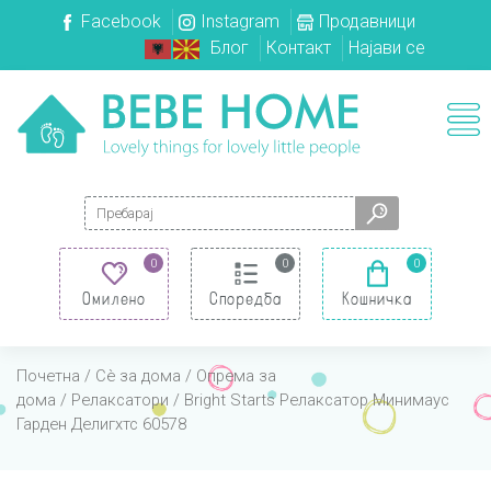
Facebook
Instagram
Продавници
Блог
Контакт
Најави се
Search for:
0
0
0
Омилено
Споредба
Кошничка
Почетна
/
Сè за дома
/
Опрема за
дома
/
Релаксатори
/ Bright Starts Релаксатор Минимаус
Гарден Делигхтс 60578