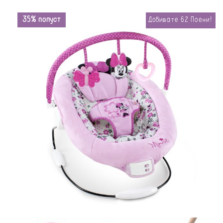
35% попуст
Добивате
62
Поени!