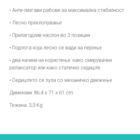
• Анти-лизгави рабови за максимална стабилност
• Лесно преклопување
• Прилагодлив наслон во 3 позиции
• Подлога која лесно се вади за перење
• два начини на користење: како смирувачки
релаксатор или како статично седиште
• Седиштето се лула со механичко движење
Димензии: 86,4 x 71 x 61 cm
Тежина: 3,3 Kg