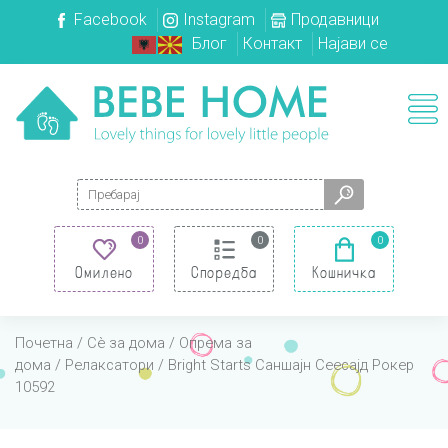
Facebook
Instagram
Продавници
Блог
Контакт
Најави се
Search for:
0
0
0
Омилено
Споредба
Кошничка
Почетна
/
Сè за дома
/
Опрема за
дома
/
Релаксатори
/ Bright Starts Саншајн Сеесајд Рокер
10592