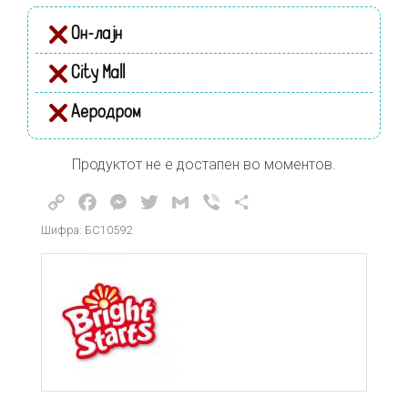
Он-лајн
City Mall
Аеродром
Продуктот не е достапен во моментов.
Copy
Facebook
Messenger
Twitter
Gmail
Viber
Share
Link
Шифра: БС10592