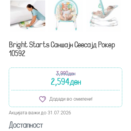
Bright Starts Саншајн Сеесајд Рокер
10592
3,990
ден
2,594
ден
Додади во омилени!
Акцијата важи до 31.07.2026
Достапност