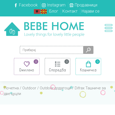
Facebook
Instagram
Продавници
Блог
Контакт
Најави се
Search for:
0
0
0
Омилено
Споредба
Кошничка
Почетна
/
Outdoor
/
Outdoor додатоци
/ Difrax Ташниче за
две цуцли