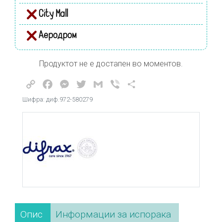
City Mall
Аеродром
Продуктот не е достапен во моментов.
Copy
Facebook
Messenger
Twitter
Gmail
Viber
Share
Link
Шифра: диф.972-580279
Опис
Информации за испорака