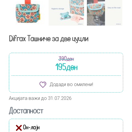
Difrax Ташниче за две цуцли
390
ден
195
ден
Додади во омилени!
Акцијата важи до 31.07.2026
Достапност
Он-лајн