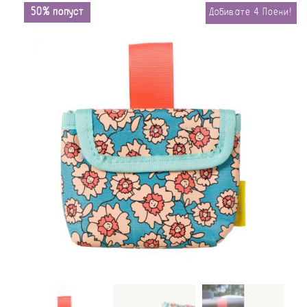
50% попуст
Добивате
4
Поени!