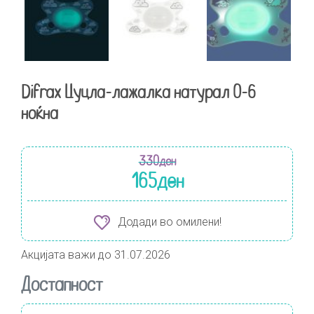
Difrax Цуцла-лажалка натурал 0-6
ноќна
330
ден
165
ден
Додади во омилени!
Акцијата важи до 31.07.2026
Достапност