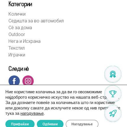
Категории
Колички
Седишта за во автомобил
Сè за дома
Outdoor
Нега и Исхрана
Текстил
Играчки
Следи нè
Ние користиме колачиња за да ви го овозможиме
најдоброто корисничко искуство на нашата веб-страница.
За да дознаете повеќе за колачињата што ги користиме
или доколку сакате да исклучите некое од нив притиснете
тука за
нагодување
.
Прифаќам
Одбивам
Нагодување
© BebeHome 2026 | Created by
Altius.mk