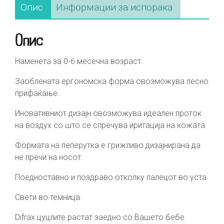
Опис
Информации за испорака
Опис
Наменета за 0-6 месечна возраст.
Заоблената ергономска форма овозможува лесно
прифаќање.
Иновативниот дизајн овозможува идеален проток
на воздух со што се спречува иритација на кожата.
Формата на пеперутка е грижливо дизајнирана да
не пречи на носот.
Поедноставно и поздраво отколку палецот во уста.
Свети во темница.
Difrax цуцлите растат заедно со Вашето бебе.