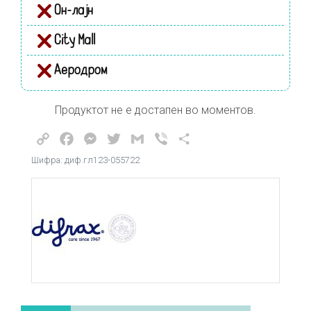
Он-лајн
City Mall
Аеродром
Продуктот не е достапен во моментов.
Copy
Facebook
Messenger
Twitter
Gmail
Viber
Share
Link
Шифра: диф.гл123-055722