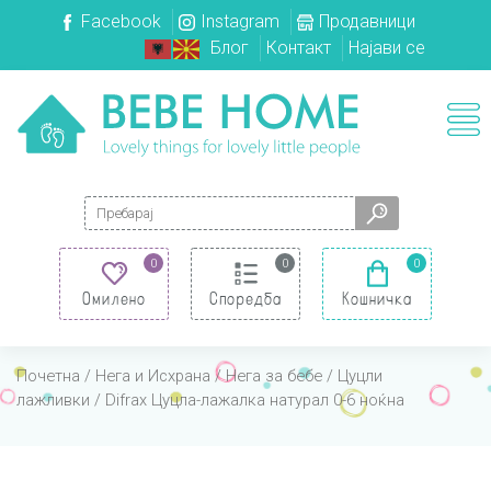
Facebook
Instagram
Продавници
Блог
Контакт
Најави се
Search for:
0
0
0
Омилено
Споредба
Кошничка
Почетна
/
Нега и Исхрана
/
Нега за бебе
/
Цуцли
лажливки
/ Difrax Цуцла-лажалка натурал 0-6 ноќна