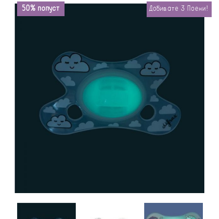
50% попуст
Добивате
3
Поени!