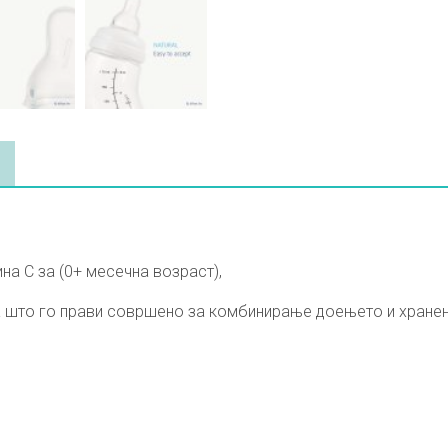
ина С за (0+ месечна возраст),
да што го прави совршено за комбинирање доењето и хран