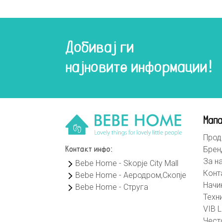
Добивај ги
најновите информации!
Мапа
Прод
Брен
Контакт инфо:
За н
Bebe Home - Skopje City Mall
Конт
Bebe Home - Аеродром,Скопје
Начи
Bebe Home - Струга
Техн
VIB L
Чест