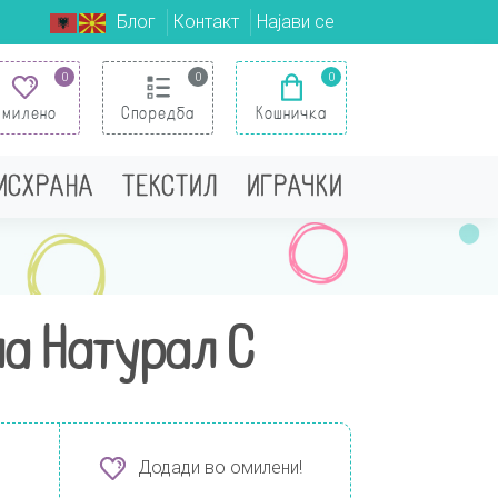
Блог
Контакт
Најави се
0
0
0
Омилено
Споредба
Кошничка
 ИСХРАНА
ТЕКСТИЛ
ИГРАЧКИ
ла Натурал С
Додади во омилени!