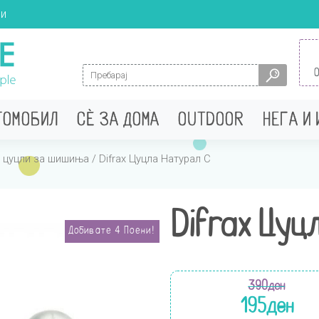
ци
Search for:
ТОМОБИЛ
СÈ ЗА ДОМА
OUTDOOR
НЕГА И
 цуцли за шишиња
/ Difrax Цуцла Натурал С
Difrax Цуц
Добивате
4
Поени!
390
ден
195
ден