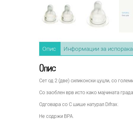
Опис
Информации за испорака
Опис
Сет од 2 (две) силиконски цуцли, со голем
Со заоблен врв исто како мајчината гра
Одговара со С шише натурал Difrax.
Не содржи BPA.