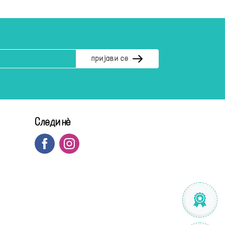
Следи нè