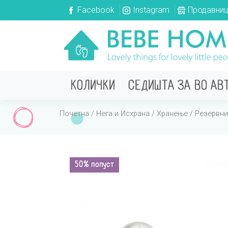
Facebook
Instagram
Продавни
КОЛИЧКИ
СЕДИШТА ЗА ВО АВ
Почетна
/
Нега и Исхрана
/
Хранење
/
Резервни
50% попуст