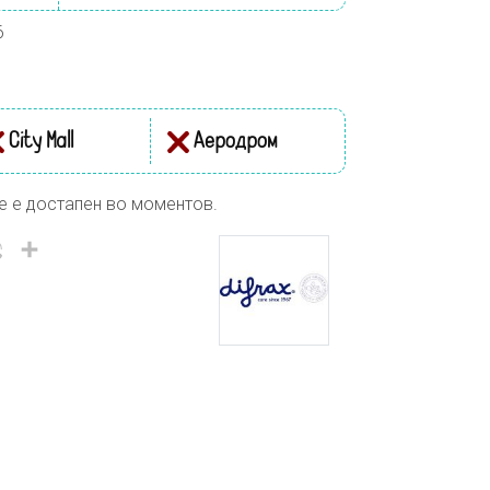
6
City Mall
Аеродром
е е достапен во моментов.
il
Viber
Share