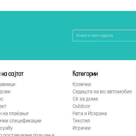
 на сајтот
Категории
авници
Колички
дови
Седишта за во автомобил
ас
Сè за дома
акт
Outdoor
н на плаќање
Нега и Исхрана
ички спецификации
Текстил
oyalty
Играчки
о поставувани прашања