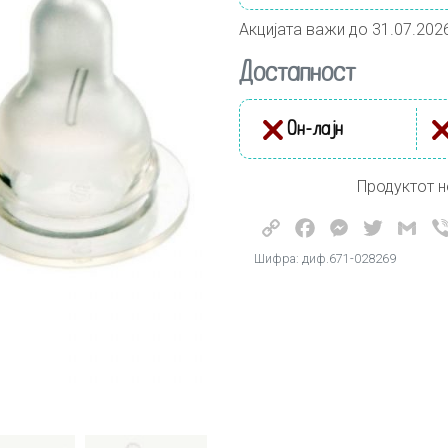
Акцијата важи до 31.07.202
Достапност
Он-лајн
Продуктот н
Copy
Facebook
Messenger
Twitter
Gma
Link
Шифра: диф.671-028269