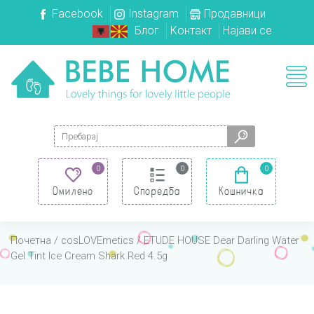
Facebook
Instagram
Продавници
Блог
Контакт
Најави се
Search for:
0
0
0
Омилено
Споредба
Кошничка
Почетна
/
cosLOVEmetics
/ ETUDE HOUSE Dear Darling Water
Gel Tint Ice Cream Shark Red 4.5g