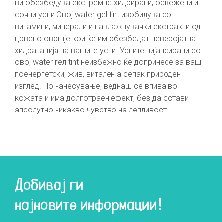
ви обезбедува екстремно хидрирани, освежени и
сочни усни.Овој water gel tint изобилува со
витамини, минерали и навлажнувачки екстракти од
црвено овошје кои ќе им обезбедат неверојатна
хидратација на вашите усни. Усните нијансирани со
овој water гел tint неизбежно ќе допринесе за ваш
поенергетски, жив, витален а сепак природен
изглед. По нанесување, веднаш се впива во
кожата и има долготраен ефект, без да остави
апсолутно никакво чувство на лепливост.
Добивај ги
најновите информации!