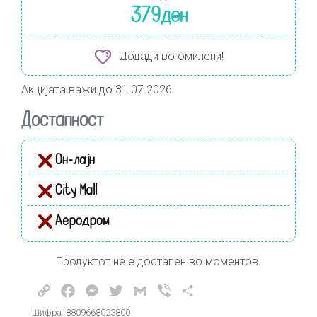
379
ден
Додади во омилени!
Акцијата важи до 31.07.2026
Достапност
Он-лајн
City Mall
Аеродром
Продуктот не е достапен во моментов.
Copy
Facebook
Messenger
Twitter
Gmail
Viber
Share
Link
Шифра: 8809668023800