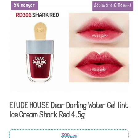
5% попуст
Добивате
8
Поени!
ETUDE HOUSE Dear Darling Water Gel Tint
Ice Cream Shark Red 4.5g
399
ден