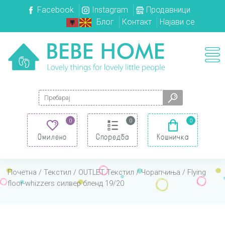
Facebook
Instagram
Продавници
Блог
Контакт
Најави се
Search for:
0
0
0
Омилено
Споредба
Кошничка
Почетна
/
Текстил
/
OUTLET Текстил
/
Чорапчиња
/ Flying
floor-whizzers силвер бленд 19/20