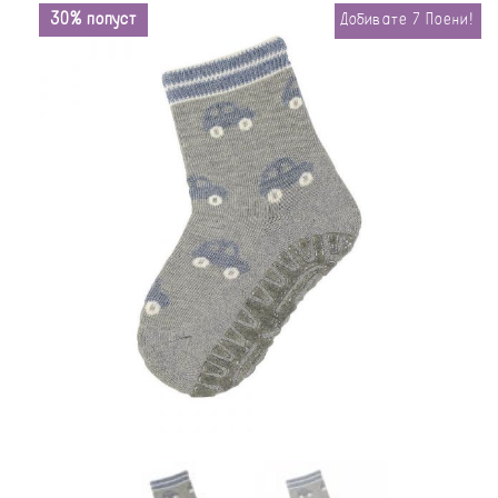
30% попуст
Добивате
7
Поени!