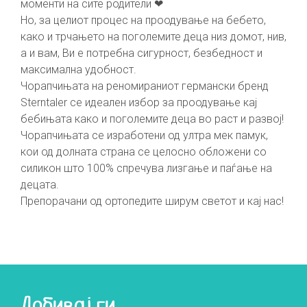
моменти на сите родители ❤
Но, за целиот процес на проодување на бебето,
како и трчањето на поголемите деца низ домот, нив,
а и вам, Ви е потребна сигурност, безбедност и
максимална удобност.
Чорапчињата на реномираниот германски бренд
Sterntaler се идеален избор за проодување кај
бебињата како и поголемите деца во раст и развој!
Чорапчињата се изработени од ултра мек памук,
кои од долната страна се целосно обложени со
силикон што 100% спречува лизгање и паѓање на
децата.
Препорачани од ортопедите ширум светот и кај нас!
Добивај ги