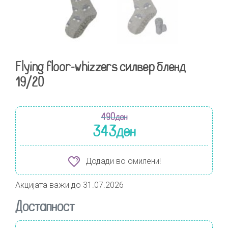
Flying floor-whizzers силвер бленд
19/20
490
ден
343
ден
Додади во омилени!
Акцијата важи до 31.07.2026
Достапност