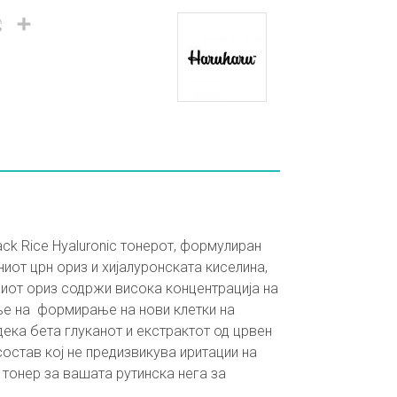
il
Viber
Share
ck Rice Hyaluronic тонерот, формулиран
иот црн ориз и хијалуронската киселина,
ниот ориз содржи висока концентрација на
ње на формирање на нови клетки на
ека бета глуканот и екстрактот од црвен
остав кој не предизвикува иритации на
 тонер за вашата рутинска нега за