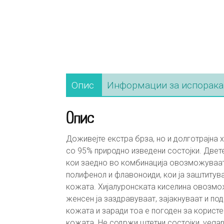
Опис
Информации за испорака
Опис
Доживејте екстра брза, но и долготрајна
со 95% природно изведени состојки. Двете
кои заедно во комбинација овозможуваат 
полифенол и флавоноиди, кои ја заштитув
кожата. Хијалуронската киселина овозмож
женсен ја заздравуваат, зајакнуваат и п
кожата и заради тоа е погоден за користе
кожата. Не содржи штетни состојки, vegan-fr