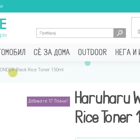
ци
Search for:
ТОМОБИЛ
СÈ ЗА ДОМА
OUTDOOR
НЕГА И
ONDER Black Rice Toner 150ml
Haruharu 
Добивате
17
Поени!
Rice Toner 