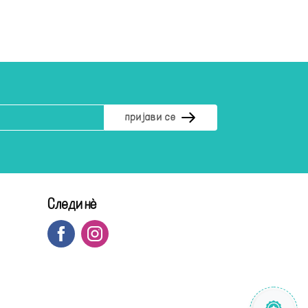
Следи нè