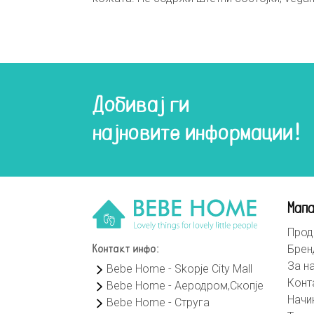
Добивај ги
најновите информации!
Мапа
Прод
Брен
Контакт инфо:
За н
Bebe Home - Skopje City Mall
Конт
Bebe Home - Аеродром,Скопје
Начи
Bebe Home - Струга