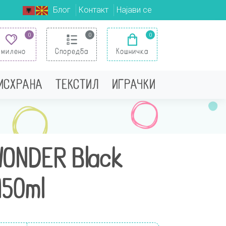
Блог
Контакт
Најави се
0
0
0
Омилено
Споредба
Кошничка
 ИСХРАНА
ТЕКСТИЛ
ИГРАЧКИ
WONDER Black
150ml