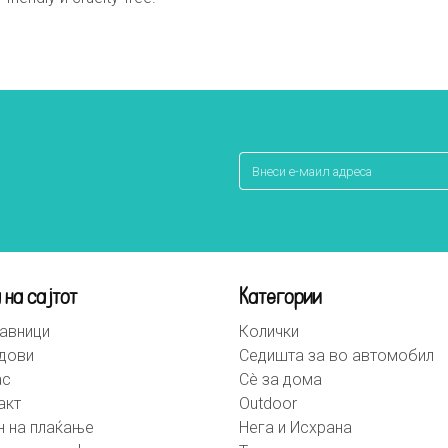
 на сајтот
Категории
авници
Колички
дови
Седишта за во автомобил
ас
Сè за дома
акт
Outdoor
н на плаќање
Нега и Исхрана