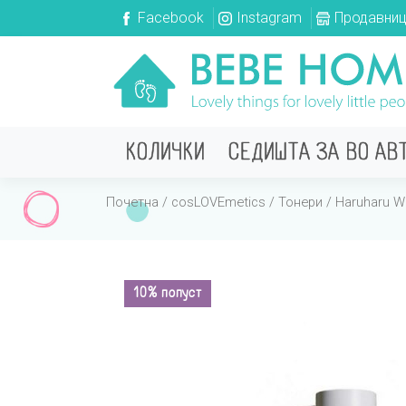
Facebook
Instagram
Продавни
КОЛИЧКИ
СЕДИШТА ЗА ВО АВ
Почетна
/
cosLOVEmetics
/
Тонери
/ Haruharu W
10% попуст