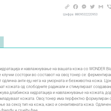
Copy
Facebook
Messenger
Twitter
Gma
Link
Шифра: 8809532220953
 хидратација и навлажнување на вашата кожа со WONDER Bla
 клучни состојки во составот на овој тонер се: ферментиран
одлична анти ејџ нега на уморната и безживотна кожа. Цр
аат кожата од слободните радикали и стимулираат создава
ува длабинска хидратација и навлажнување на кожата, дод
одмладуваат кожата. Овој тонер има перфектно формулиран с
ње за секој тип на кожа, како и сензитивната кожа. Одличен
iendly и cruelty-free.