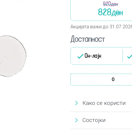
920
ден
828
ден
Акцијата важи до 31.07.202
Достапност
Он-лајн
Haruharu WONDER Black Rice
Како се користи
Состојки