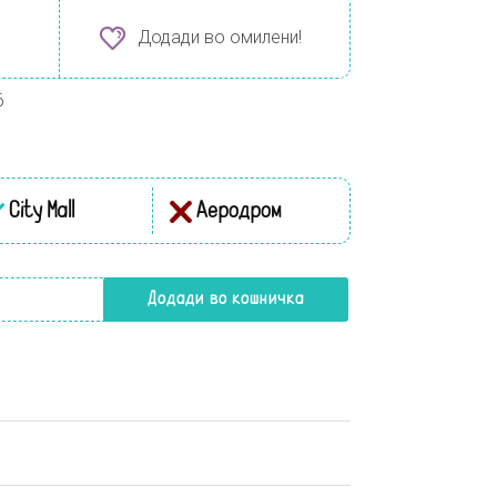
Додади во омилени!
6
City Mall
Аеродром
 Toner 150ml количина
Додади во кошничка