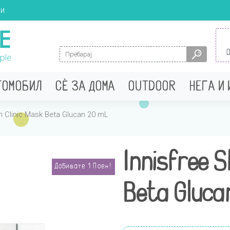
ци
Search for:
ТОМОБИЛ
СÈ ЗА ДОМА
OUTDOOR
НЕГА И
in Clinic Mask Beta Glucan 20 mL
Innisfree S
Добивате
1
Поен!
Beta Gluca