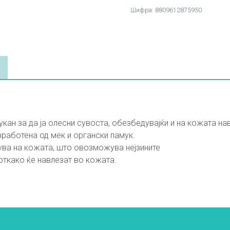
Link
Шифра: 8809612875950
кан за да ја олесни сувоста, обезбедувајќи и на кожата на
зработена од мек и органски памук.
пува на кожата, што овозможува нејзините
откако ќе навлезат во кожата.