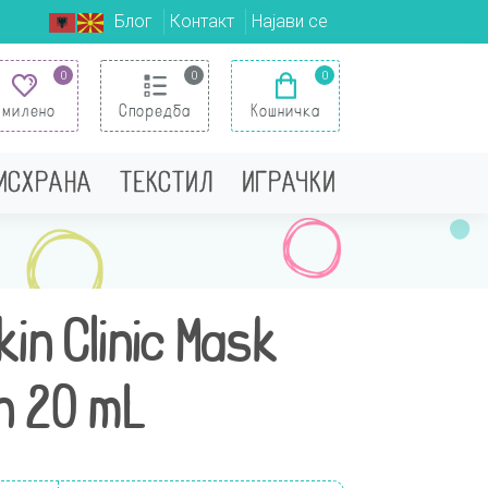
Блог
Контакт
Најави се
0
0
0
Омилено
Споредба
Кошничка
 ИСХРАНА
ТЕКСТИЛ
ИГРАЧКИ
kin Clinic Mask
n 20 mL