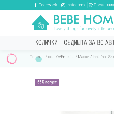
Facebook
Instagram
Продавни
КОЛИЧКИ
СЕДИШТА ЗА ВО АВ
Почетна
/
cosLOVEmetics
/
Маски
/ Innisfree Sk
65% попуст