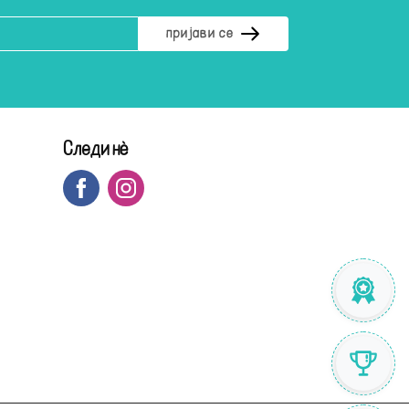
Следи нè