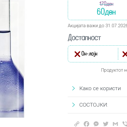
170
ден
60
ден
Акцијата важи до 31.07.202
Достапност
Он-лајн
Продуктот н
Како се користи
СОСТОЈКИ:
Copy
Facebook
Messenger
Twitter
Gma