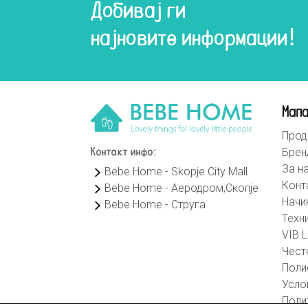
Добивај ги
најновите информации!
Мапа
Прод
Брен
Контакт инфо:
За н
Bebe Home - Skopje City Mall
Конт
Bebe Home - Аеродром,Скопје
Начи
Bebe Home - Струга
Техн
VIB L
Чест
Поли
Усло
Поли