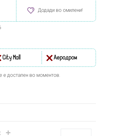
Додади во омилени!
6
City Mall
Аеродром
е е достапен во моментов.
il
Viber
Share