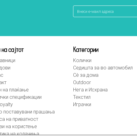
 на сајтот
Категории
авници
Колички
дови
Седишта за во автомобил
ас
Сè за дома
акт
Outdoor
н на плаќање
Нега и Исхрана
ички спецификации
Текстил
oyalty
Играчки
о поставувани прашања
са на приватност
ви на користење
тика на колачиња