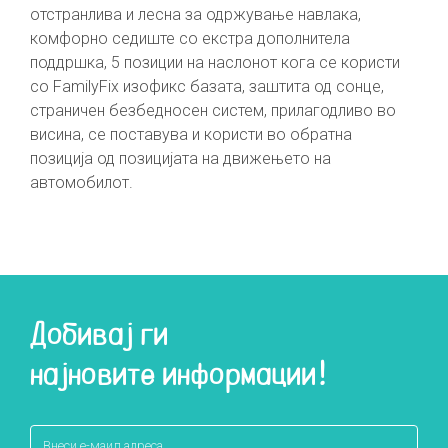
отстранлива и лесна за одржување навлака,
комфорно седиште со екстра дополнитела
поддршка, 5 позиции на наслонот кога се користи
со FamilyFix изофикс базата, заштита од сонце,
страничен безбедносен систем, прилагодливо во
висина, се поставува и користи во обратна
позиција од позицијата на движењето на
автомобилот.
Добивај ги
најновите информации!