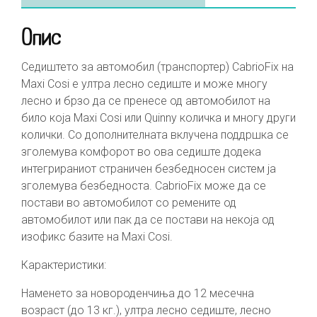
Опис
Седиштето за автомобил (транспортер) CabrioFix на
Maxi Cosi е ултра лесно седиште и може многу
лесно и брзо да се пренесе од автомобилот на
било која Maxi Cosi или Quinny количка и многу други
колички. Со дополнителната вклучена поддршка се
зголемува комфорот во ова седиште додека
интегрираниот страничен безбедносен систем ја
зголемува безбедноста. CabrioFix може да се
постави во автомобилот со ремените од
автомобилот или пак да се постави на некоја од
изофикс базите на Maxi Cosi.
Карактеристики:
Наменето за новороденчиња до 12 месечна
возраст (до 13 кг.), ултра лесно седиште, лесно