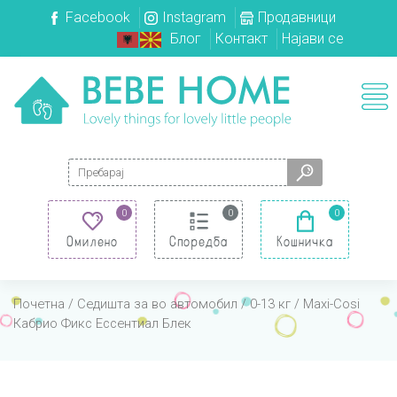
Facebook
Instagram
Продавници
Блог
Контакт
Најави се
Search for:
0
0
0
Омилено
Споредба
Кошничка
Почетна
/
Седишта за во автомобил
/
0-13 кг
/ Maxi-Cosi
Кабрио Фикс Ессентиал Блек