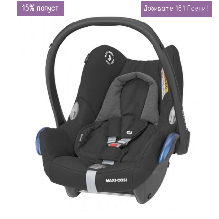
15% попуст
Добивате
161
Поени!