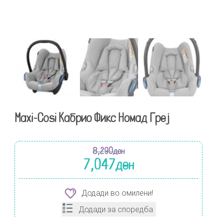
Maxi-Cosi Кабрио Фикс Номад Греј
8,290
ден
7,047
ден
Додади во омилени!
Додади за споредба