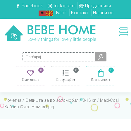
Facebook
Instagram
Продавници
Блог
Контакт
Најави се
Search for:
0
0
0
Омилено
Споредба
Кошничка
Почетна
/
Седишта за во автомобил
/
0-13 кг
/ Maxi-Cosi
Кабрио Фикс Номад Греј