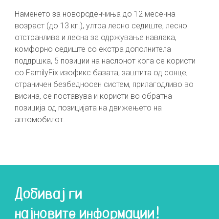
Наменето за новороденчиња до 12 месечна
возраст (до 13 кг.), ултра лесно седиште, лесно
отстранлива и лесна за одржување навлака,
комфорно седиште со екстра дополнитела
поддршка, 5 позиции на наслонот кога се користи
со FamilyFix изофикс базата, заштита од сонце,
страничен безбедносен систем, прилагодливо во
висина, се поставува и користи во обратна
позиција од позицијата на движењето на
автомобилот.
Добивај ги
најновите информации!