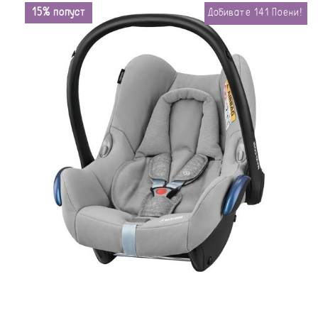
15% попуст
Добивате
141
Поени!