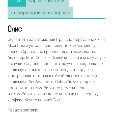
Опис
Карактеристики
Информации за испорака
Опис
Седиштето за автомобил (транспортер) CabrioFix на
Maxi Cosi е ултра лесно седиште и може многу
лесно и брзо да се пренесе од автомобилот на
било која Maxi Cosi или Quinny количка и многу други
колички. Со дополнителната вклучена поддршка се
зголемува комфорот во ова седиште додека
интегрираниот страничен безбедносен систем ја
зголемува безбедноста. CabrioFix може да се
постави во автомобилот со ремените од
автомобилот или пак да се постави на некоја од
изофикс базите на Maxi Cosi.
Карактеристики: