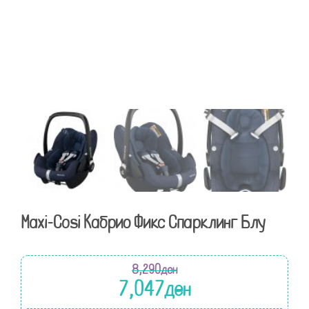
Maxi-Cosi Кабрио Фикс Спарклинг Блу
8,290
ден
7,047
ден