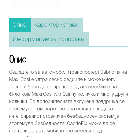
Опис
Карактеристики
Информации за испорака
Опис
Седиштето за автомобил (транспортер) CabrioFix на
Maxi Cosi е ултра лесно седиште и може многу
лесно и брзо да се пренесе од автомобилот на
било која Maxi Cosi или Quinny количка и многу други
колички. Со дополнителната вклучена поддршка се
зголемува комфорот во ова седиште додека
интегрираниот страничен безбедносен систем ја
зголемува безбедноста. CabrioFix може да се
постави во автомобилот со ремените од