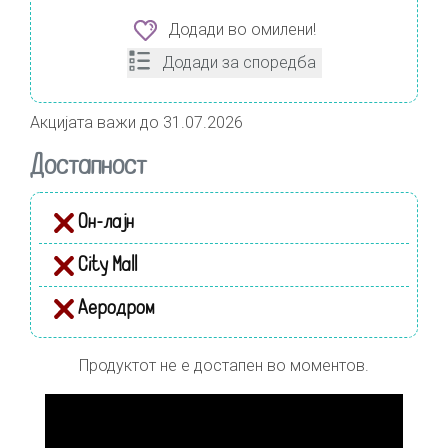
Додади во омилени!
Додади за споредба
Акцијата важи до 31.07.2026
Достапност
Он-лајн
City Mall
Аеродром
Продуктот не е достапен во моментов.