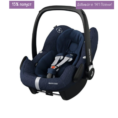
15% попуст
Добивате
141
Поени!