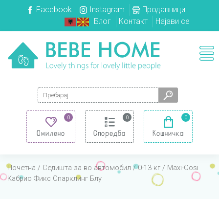
Facebook
Instagram
Продавници
Блог
Контакт
Најави се
Search for:
0
0
0
Омилено
Споредба
Кошничка
Почетна
/
Седишта за во автомобил
/
0-13 кг
/ Maxi-Cosi
Кабрио Фикс Спарклинг Блу