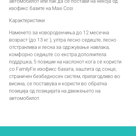
автомобилот или пак да се постави на некоја од
изофикс базите на Maxi Cosi.
Карактеристики:
Наменето за новороденчиња до 12 месечна
возраст (до 13 кг.), ултра лесно седиште, лесно
отстранлива и лесна за одржување навлака,
комфорно седиште со екстра дополнитела
поддршка, 5 позиции на наслонот кога се користи
со FamilyFix изофикс базата, заштита од сонце,
страничен безбедносен систем, прилагодливо во
висина, се поставува и користи во обратна
позиција од позицијата на движењето на
автомобилот.