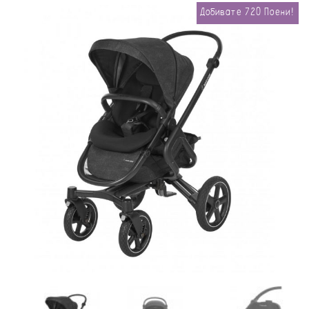
Добивате
720
Поени!