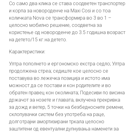
Со само два клика се става соодветен транспортер
и корпа за новороденче на Maxi Cosi и со тоа
количката Nova се трансформира во 3 во 1 –
целосно мобилно решение, соодветна за
користење од новороденче до 3.5 годишна возраст
на детето/15 кг.на детето.
Карактеристики:
Ултра пополнето и ергономско екстра седло; Ултра
продолжена стреа; седиште кое целосно се
поставува во лежечка позиција и истото има
можност да се постави и кон родителите и во
обратен правец кон околината; Подесиви по висина
држачот за нозете и главата, вклучена прекривка
за дожд и ветер, 5 точки на безбедносните ремени,
склопувачки систем без употреба на раце,
долготрајни амортизирани тркала целосно
заштитени од евентуални дупнувања наменети за