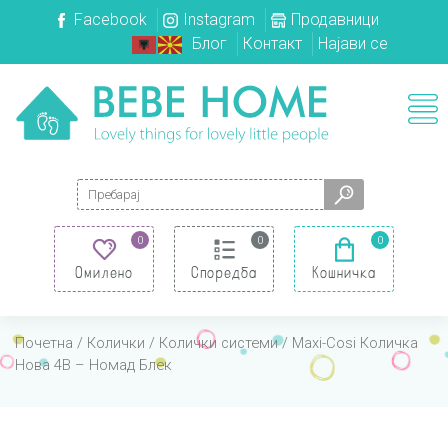
Facebook
Instagram
Продавници
Блог
Контакт
Најави се
Search for:
0
0
0
Омилено
Споредба
Кошничка
Почетна
/
Колички
/
Колички системи
/ Maxi-Cosi Количка
Нова 4В – Номад Блек