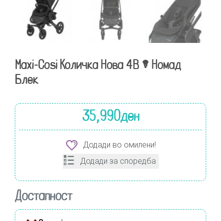
Maxi-Cosi Количка Нова 4В – Номад
Блек
35,990
ден
Додади во омилени!
Додади за споредба
Достапност