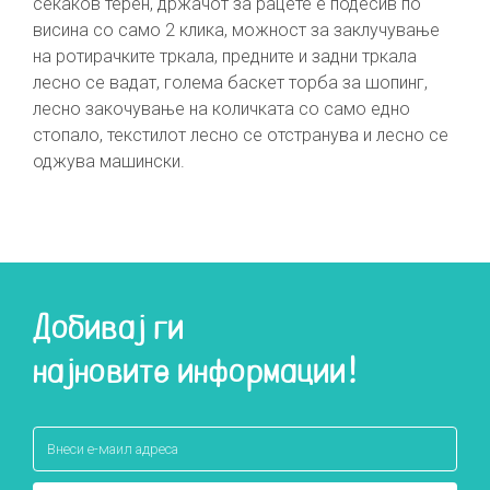
секаков терен, држачот за рацете е подесив по
висина со само 2 клика, можност за заклучување
на ротирачките тркала, предните и задни тркала
лесно се вадат, голема баскет торба за шопинг,
лесно закочување на количката со само едно
стопало, текстилот лесно се отстранува и лесно се
оджува машински.
Добивај ги
најновите информации!