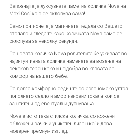
Запознајте ја луксузната паметна количка Nova на
Maxi Cosi која се склопува сама!
Само притиснете ја магичната педала со Вашето
стопало и гледајте како количката Nova сама се
склопува за неколку секунди.
Со новата количка Nova родителите ќе уживаат во
најинтуитивната количка наменета за возење на
секаков терен како и најдобра во класата за
комфор на вашето бебе.
Со долго комфорно седиште со ергономско ултра
пополнето седло и амортизирани тркала кои се
заштитени од евентуални дупнувања.
Nova е исто така стилска количка, со кожени
обложени рачки и уникатен дизајн кој и дава
модерен премиум изглед,