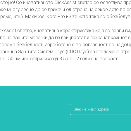
тојно! Со иновативното ClickAssist светло се осветлува п
же многу лесно да се прикачи од страна на секое дете во с
реме, итн.). Maxi-Cosi Kore Pro i-Size исто така го обезбе
lickAssist светло, иновативна карактеристика која го прави 
а на вашите малечки да го прицврстат и прикачат каишот 
 најголема безбедност. Изработено е во согласност со најдо
Странична Заштита Систем Плус (СПС Плус) за зголемена стр
о 150 цм или отприлика од 3.5 до 12 годишна возраст.