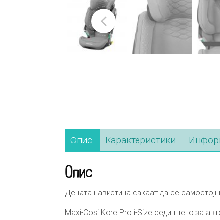
Опис
Карактеристики
Информ
Опис
Децата навистина сакаат да се самостојни
Maxi-Cosi Kore Pro i-Size седиштето за а