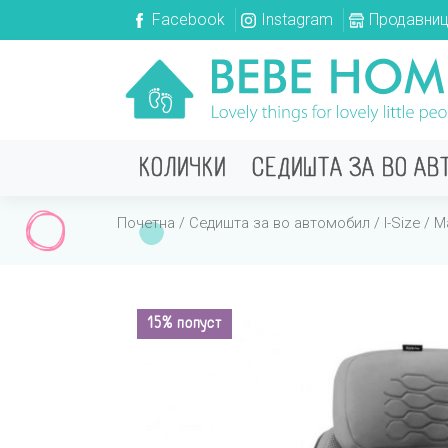
Facebook
Instagram
Продавни
КОЛИЧКИ
СЕДИШТА ЗА ВО АВ
Почетна
/
Седишта за во автомобил
/
I-Size
/ Ma
15% попуст