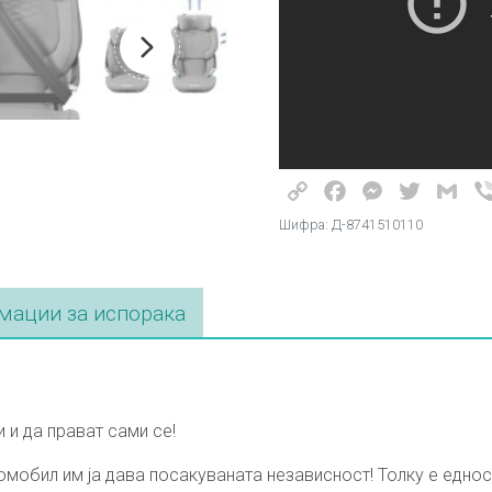
Copy
Facebook
Messenger
Twitter
Gma
Link
Шифра: Д-8741510110
ации за испорака
 и да прават сами се!
втомобил им ја дава посакуваната независност! Толку е ед