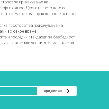
росторот за прикачување на
екоја околност! (кога вашето дете се
дува најголемиот комфор како расте вашето
видлив просторот за прикачување на
сами во секое време.
брите и последни стандарди за безбедност
анична внатрешна заштита. Наменето е за