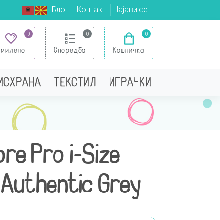
Блог
Контакт
Најави се
0
0
0
Омилено
Споредба
Кошничка
 ИСХРАНА
ТЕКСТИЛ
ИГРАЧКИ
ore Pro i-Size
Authentic Grey