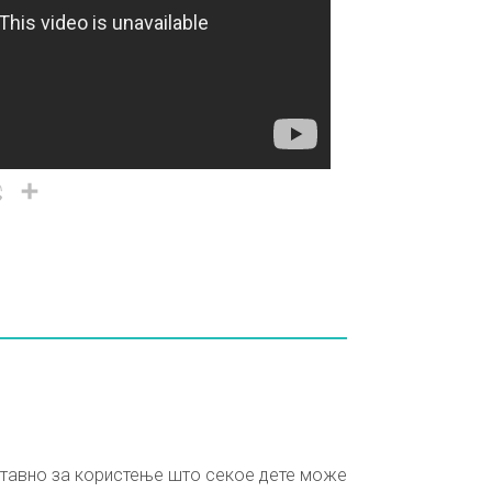
il
Viber
Share
ноставно за користење што секое дете може