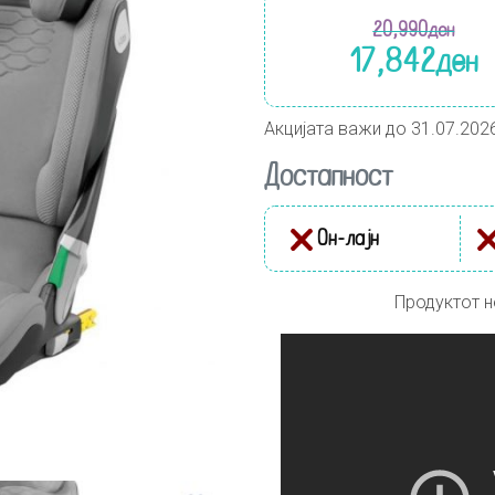
20,990
ден
17,842
ден
Акцијата важи до 31.07.202
Достапност
Он-лајн
Продуктот н