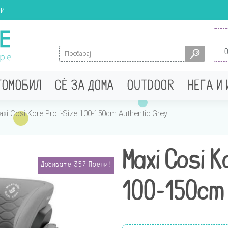
ци
Search for:
ТОМОБИЛ
СÈ ЗА ДОМА
OUTDOOR
НЕГА И
xi Cosi Kore Pro i-Size 100-150cm Authentic Grey
Maxi Cosi K
Добивате
357
Поени!
100-150cm 