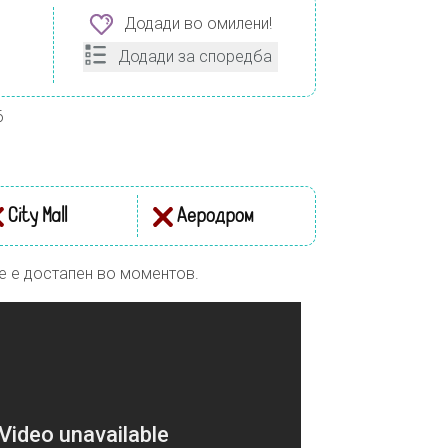
Додади во омилени!
Додади за споредба
6
City Mall
Аеродром
е е достапен во моментов.