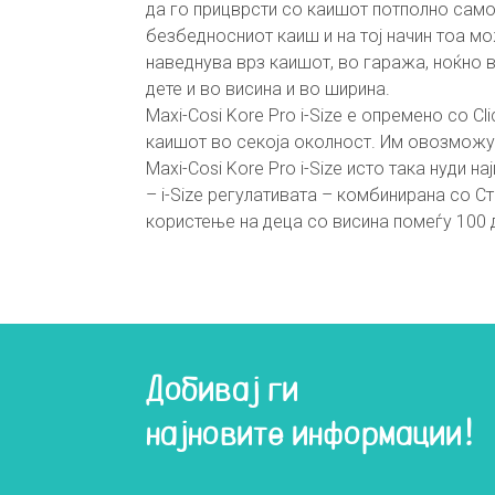
да го прицврсти со каишот потполно самос
безбедносниот каиш и на тој начин тоа мо
наведнува врз каишот, во гаража, ноќно в
дете и во висина и во ширина.
Maxi-Cosi Kore Pro i-Size е опремено со C
каишот во секоја околност. Им овозможув
Maxi-Cosi Kore Pro i-Size исто така нуди
– i-Size регулативата – комбинирана со 
користење на деца со висина помеѓу 100 д
Добивај ги
најновите информации!