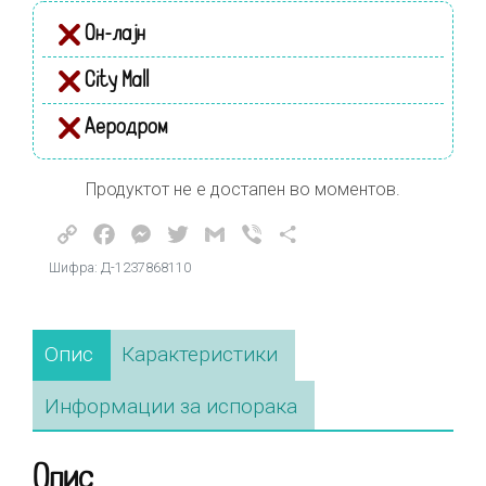
Он-лајн
City Mall
Аеродром
Продуктот не е достапен во моментов.
Copy
Facebook
Messenger
Twitter
Gmail
Viber
Share
Link
Шифра: Д-1237868110
Опис
Карактеристики
Информации за испорака
Опис