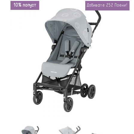
10% попуст
Добивате
252
Поени!