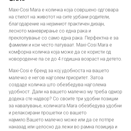
Maxi-Cosi Mara е количка која совршено одговара
на стилот на животот на сите урбани родители,
благодарение на нејзиниот практичен дизајн,
лесното маневрирање со една рака и
преклопување со само една рака. Перфектна е за
фамилии и кои често патуваат. Maxi-Cosi Mara е
комфорна количка која може да се користи од
новороденче па се до 4 годишна возраст на детето.
Maxi-Cosi е бренд за кој удобноста на вашето
малечко е негов најголем приоритет. Затоа
создаде количка што обезбедува најголема
удобност. Дали на вашето малечко му треба одмор
додека сте надвор? Со своите три удобни позиции
за навалување, количката Маra обезбедува удобни
и релаксирани прошетки со вашето
најмило.Вашето малечко може или да се потпре
наназад или целосно да лежи во рамна позиција и