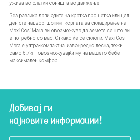
ужива во слатки соништа во движење.
Без разлика дали одите на кратка прошетка или цел
ден сте надвор, шопинг корпата за складирање на
Maxi Cosi Mara ви овозможува да земете се што ви
е потребно со вас. Откако ќе се склопи, Maxi Cosi
Mara е ултра-компактна, извонредно лесна, тежи
само 6.7кг., овозможувајќи му на вашето бебе
максимален комфор.
Добивај ги
најновите информации!