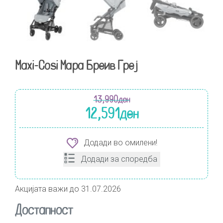
Maxi-Cosi Мара Бреив Греј
13,990
ден
12,591
ден
Додади во омилени!
Додади за споредба
Акцијата важи до 31.07.2026
Достапност