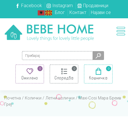
Facebook
Instagram
Продавници
Блог
Контакт
Најави се
Search for:
0
0
0
Омилено
Споредба
Кошничка
Почетна
/
Колички
/
Летни колички
/ Maxi-Cosi Мара Бреив
Греј